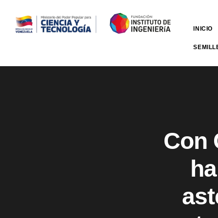
INICIO
SEMILL
Con C
ha
ast