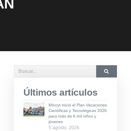
OAN
Últimos artículos
Mincyt inició el Plan Vacaciones
Científicas y Tecnológicas 2026
para más de 6 mil niños y
jóvenes
5 agosto, 2026