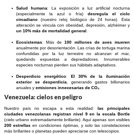
Salud humana
: La exposición a luz artificial nocturna
(especialmente la azul o fría)
desregula el ciclo
circadiano
(nuestro reloj biológico de 24 horas). Esta
alteración se vincula con obesidad, depresión, alzhéimer y
un 10% más de mortalidad general
.
Ecosistemas
: Más de
100 millones de aves mueren
anualmente por desorientación. Las crías de tortuga marina
confundidas por la luz terrestre no alcanzan el mar,
quedando expuestas a depredadores. Innumerables
especies nocturnas pierden sus hábitats adaptativos.
Desperdicio energético
:
El 30% de la iluminación
exterior se desperdicia
, generando gastos billonarios
anuales y
emisiones innecesarias de CO₂
.
Venezuela: cielos en peligro
Nuestro país no escapa a esta realidad:
las principales
ciudades venezolanas registran nivel 9 en la escala Bortle
(cielo urbano extremadamente brillante). Aquí apenas son visibles
200 estrellas
en condiciones óptimas, y solo las constelaciones
más brillantes o planetas pueden apreciarse con telescopios.