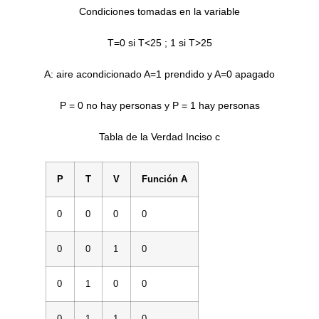
Condiciones tomadas en la variable
T=0 si T<25 ; 1 si T>25
A: aire acondicionado A=1 prendido y A=0 apagado
P = 0 no hay personas y P = 1 hay personas
Tabla de la Verdad Inciso c
P
T
V
Función A
0
0
0
0
0
0
1
0
0
1
0
0