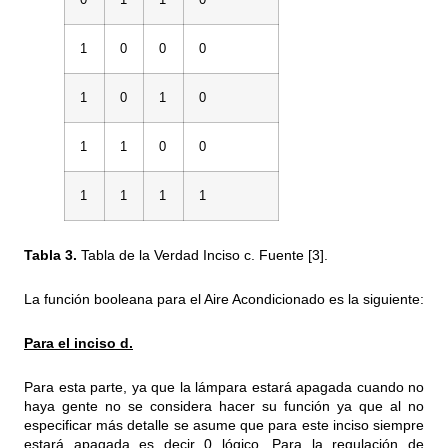
0
1
1
0
1
0
0
0
1
0
1
0
1
1
0
0
1
1
1
1
Tabla 3.
Tabla de la Verdad Inciso c. Fuente [3].
La función booleana para el Aire Acondicionado es la siguiente:
Para el inciso d.
Para esta parte, ya que la lámpara estará apagada cuando no
haya gente no se considera hacer su función ya que al no
especificar más detalle se asume que para este inciso siempre
estará apagada es decir 0 lógico. Para la regulación de