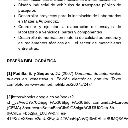
Diseño Industrial de vehículos de transporte público de
pasajeros
Desarrollar proyectos para la instalación de Laboratorios
en Materia Automotriz,
Coordinar y ejecutar la elaboración de ensayos de
laboratorio a vehículos, partes y componentes
Desarrollo de normas en materia de calidad automotriz y
de reglamentos técnicos en el sector de motocicletas
entre otras.
RESEÑA BIBLIOGRÁFICA
[1] Padilla, E. y Sequera, J.:
(2007)
Demanda de automóviles
nuevos en Venezuela n.
Edición electrónica gratuita. Texto
completo en www.eumed.net/libros/2007a/247/
[2]
https://books.google.co.ve/books?
id=_csAveCYe70C&pg=PA538&lpg=PA538&dq=comunidad+Europe
(CEMA).&source=bl&ots=EoaGiIs9iG&sig=ACfU3U0Qab-5h-
8yCdLwIFbp2j6a_L0OVw&hl=es-
419&sa=X&ved=2ahUKEwjUs42WusHqAhVQI6wKHbcxBUMQ6AEwA