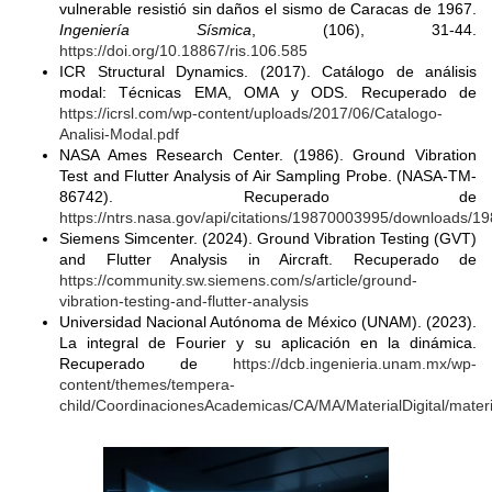
vulnerable resistió sin daños el sismo de Caracas de 1967.
Ingeniería Sísmica
, (106), 31-44.
https://doi.org/10.18867/ris.106.585
ICR Structural Dynamics. (2017). Catálogo de análisis
modal: Técnicas EMA, OMA y ODS. Recuperado de
https://icrsl.com/wp-content/uploads/2017/06/Catalogo-
Analisi-Modal.pdf
NASA Ames Research Center. (1986). Ground Vibration
Test and Flutter Analysis of Air Sampling Probe. (NASA-TM-
86742). Recuperado de
https://ntrs.nasa.gov/api/citations/19870003995/downloads/
Siemens Simcenter. (2024). Ground Vibration Testing (GVT)
and Flutter Analysis in Aircraft. Recuperado de
https://community.sw.siemens.com/s/article/ground-
vibration-testing-and-flutter-analysis
Universidad Nacional Autónoma de México (UNAM). (2023).
La integral de Fourier y su aplicación en la dinámica.
Recuperado de
https://dcb.ingenieria.unam.mx/wp-
content/themes/tempera-
child/CoordinacionesAcademicas/CA/MA/MaterialDigital/materi