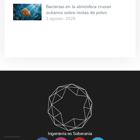
Bacterias en la atmósfera cruzan
océanos sobre motas de polvo
3 agosto, 2026
Ingeniería es Soberanía