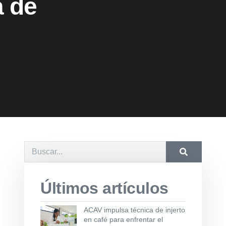
a de
Últimos artículos
ACAV impulsa técnica de injerto
en café para enfrentar el