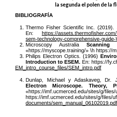
la segunda el polen de la 
BIBLIOGRAFÍA
Thermo Fisher Scientific Inc. (2019).
En:
https://assets.thermofisher.co
sem-technology-comprehensive-guide
Microscopy Australia
Scanning 
«https://myscope.training/» \h https://
Philips Electron Optics. (1996)
Enviro
Introduction to ESEM.
En: https://fy.
EM_intro_course_files/SEM_intro.pdf
Dunlap, Michael y Adaskaveg, Dr. 
Electron Microscope. Theory, 
«https://imf.ucmerced.edu
https://imf.ucmerced.edu/sites/g/files/u
documents/sem_manual_06102019.pd