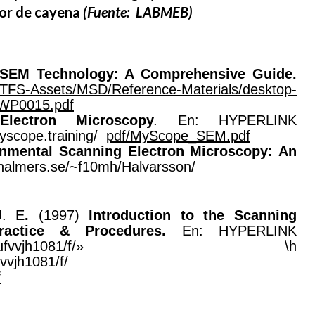
flor de cayena
(Fuente: LABMEB)
SEM Technology: A Comprehensive Guide.
m/TFS-Assets/MSD/Reference-Materials/desktop-
-WP0015.pdf
Electron Microscopy
.
En: HYPERLINK
myscope.training/
pdf/MyScope_SEM.pdf
nmental Scanning Electron Microscopy: An
chalmers.se/~f10mh/Halvarsson/
J. E
.
(1997)
Introduction to the Scanning
Practice & Procedures.
En: HYPERLINK
/sites/g/files/ufvvjh1081/f/» \h
fvvjh1081/f/
f