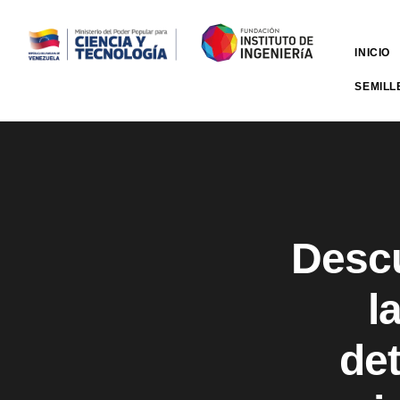
INICIO
SEMILL
Descu
l
de