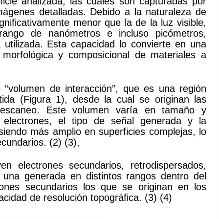
rficie analizada, las cuales son capturadas por
imágenes detalladas. Debido a la naturaleza de
gnificativamente menor que la de la luz visible,
 rango de nanómetros e incluso picómetros,
 utilizada. Esta capacidad lo convierte en una
n morfológica y composicional de materiales a
 “volumen de interacción”, que es una región
tida (Figura 1), desde la cual se originan las
el escaneo. Este volumen varía en tamaño y
electrones, el tipo de señal generada y la
siendo más amplio en superficies complejas, lo
cundarios. (2) (3),
yen electrones secundarios, retrodispersados,
a una generada en distintos rangos dentro del
rones secundarios los que se originan en los
dad de resolución topográfica. (3) (4)