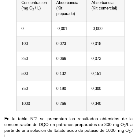
Concentracion
Absorbancia
Absorbancia
(mg O
/ L)
(Kit
(Kit comercial)
2
preparado)
0
-0,001
-0,000
100
0,023
0,018
250
0,066
0,073
500
0,132
0,151
750
0,190
0,300
1000
0,266
0,340
En la tabla N°2 se presentan los resultados obtenidos de la
concentración de DQO en patrones preparados de 300 mg O
/L a
2
partir de una solución de ftalato ácido de potasio de 1000 mg O
/
2
L