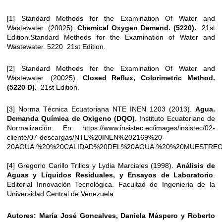
[1] Standard Methods for the Examination Of Water and
Wastewater. (20025).
Chemical Oxygen Demand.
(5220).
21st
Edition.Standard Methods for the Examination of Water and
Wastewater. 5220 21st Edition.
[2] Standard Methods for the Examination Of Water and
Wastewater. (20025).
Closed Reflux, Colorimetric Method.
(5220 D).
21st Edition.
[3] Norma Técnica Ecuatoriana NTE INEN 1203 (2013).
Agua.
Demanda Química de Oxigeno (DQO)
. Instituto Ecuatoriano de
Normalización. En: https://www.insistec.ec/images/insistec/02-
cliente/07-descargas/NTE%20INEN%202169%20-
20AGUA.%20%20CALIDAD%20DEL%20AGUA.%20%20MUESTREO
[4] Gregorio Carillo Trillos y Lydia Marciales (1998).
Análisis de
Aguas y Líquidos Residuales, y Ensayos de Laboratorio
.
Editorial Innovación Tecnológica. Facultad de Ingenieria de la
Universidad Central de Venezuela.
Autores: María José Goncalves, Daniela Máspero y Roberto