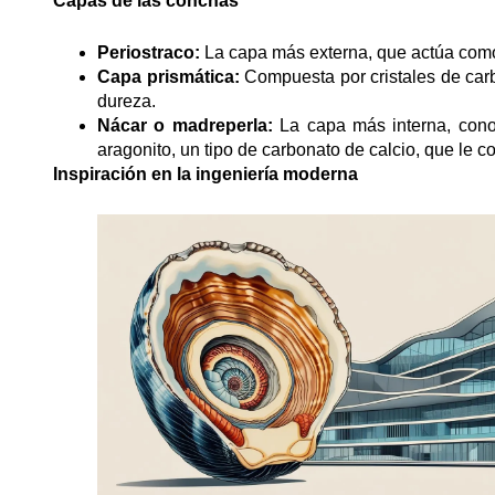
Capas de las conchas
Periostraco:
La capa más externa, que actúa como b
Capa prismática:
Compuesta por cristales de car
dureza.
Nácar o madreperla:
La capa más interna, conoc
aragonito, un tipo de carbonato de calcio, que le c
Inspiración en la ingeniería moderna