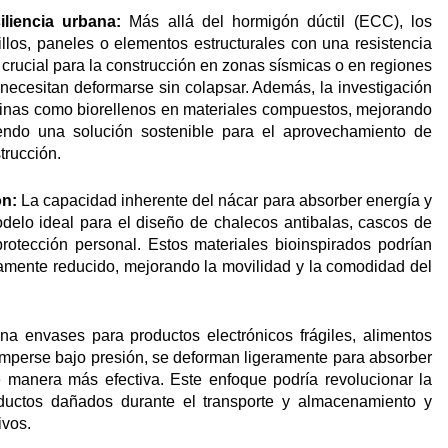
iliencia urbana:
Más allá del hormigón dúctil (ECC), los
rillos, paneles o elementos estructurales con una resistencia
s crucial para la construcción en zonas sísmicas o en regiones
 necesitan deformarse sin colapsar. Además, la investigación
rinas como biorellenos en materiales compuestos, mejorando
ciendo una solución sostenible para el aprovechamiento de
trucción.
ón:
La capacidad inherente del nácar para absorber energía y
modelo ideal para el diseño de chalecos antibalas, cascos de
protección personal. Estos materiales bioinspirados podrían
ivamente reducido, mejorando la movilidad y la comodidad del
na envases para productos electrónicos frágiles, alimentos
omperse bajo presión, se deforman ligeramente para absorber
e manera más efectiva. Este enfoque podría revolucionar la
roductos dañados durante el transporte y almacenamiento y
ivos.