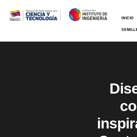
INICIO
SEMILL
Dise
co
inspir