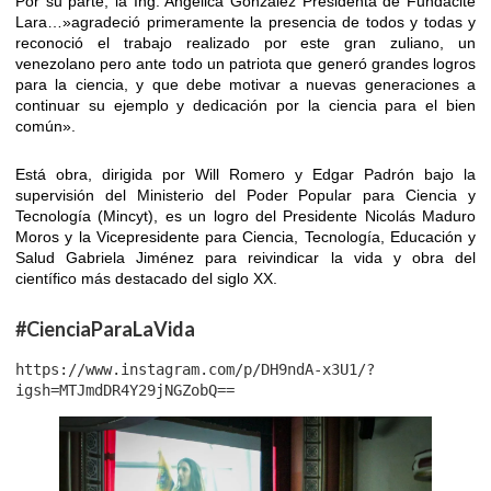
Por su parte, la Ing. Angélica González Presidenta de Fundacite
Lara…»agradeció primeramente la presencia de todos y todas y
reconoció el trabajo realizado por este gran zuliano, un
venezolano pero ante todo un patriota que generó grandes logros
para la ciencia, y que debe motivar a nuevas generaciones a
continuar su ejemplo y dedicación por la ciencia para el bien
común».
Está obra, dirigida por Will Romero y Edgar Padrón bajo la
supervisión del Ministerio del Poder Popular para Ciencia y
Tecnología (Mincyt), es un logro del Presidente Nicolás Maduro
Moros y la Vicepresidente para Ciencia, Tecnología, Educación y
Salud Gabriela Jiménez para reivindicar la vida y obra del
científico más destacado del siglo XX.
#CienciaParaLaVida
https://www.instagram.com/p/DH9ndA-x3U1/?
igsh=MTJmdDR4Y29jNGZobQ==