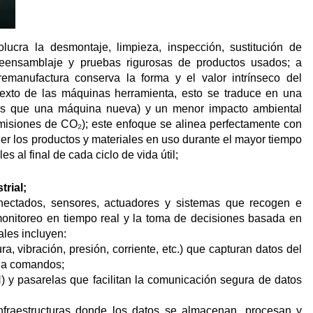
ucra la desmontaje, limpieza, inspección, sustitución de
 reensamblaje y pruebas rigurosas de productos usados; a
 remanufactura conserva la forma y el valor intrínseco del
ntexto de las máquinas herramienta, esto se traduce en una
nos que una máquina nueva) y un menor impacto ambiental
misiones de CO₂); este enfoque se alinea perfectamente con
ner los productos y materiales en uso durante el mayor tiempo
 al final de cada ciclo de vida útil;
trial;
conectados, sensores, actuadores y sistemas que recogen e
 monitoreo en tiempo real y la toma de decisiones basada en
ales incluyen:
a, vibración, presión, corriente, etc.) que capturan datos del
a a comandos;
) y pasarelas que facilitan la comunicación segura de datos
nfraestructuras donde los datos se almacenan, procesan y