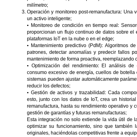
milímetro;
Operación y monitoreo post-remanufactura: Una v
un activo inteligente;
• Monitoreo de condición en tiempo real: Sensore
proporcionan un flujo continuo de datos sobre el 
plataformas IoT en la nube o en el edge;
• Mantenimiento predictivo (PdM): Algoritmos de 
patrones, detectar anomalías y predecir fallos p
mantenimiento de forma proactiva, reemplazando c
• Optimización del rendimiento: El análisis de d
consumo excesivo de energía, cuellos de botella 
sistemas pueden ajustar automáticamente parámetro
reducir los defectos;
• Gestión de activos y trazabilidad: Cada compon
esto, junto con los datos de IoT, crea un histor
remanufactura, hasta su rendimiento operativo y cu
gestión de garantías y futuras remanufacturas;
Esta integración no solo extiende la vida útil de 
optimizar su funcionamiento, sino que también l
originales, haciéndolas competitivas frente a equi