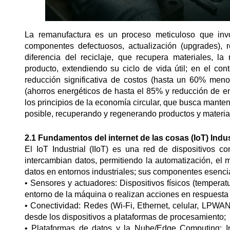
La remanufactura es un proceso meticuloso que invol
componentes defectuosos, actualización (upgrades),
diferencia del reciclaje, que recupera materiales, la
producto, extendiendo su ciclo de vida útil; en el co
reducción significativa de costos (hasta un 60% me
(ahorros energéticos de hasta el 85% y reducción de e
los principios de la economía circular, que busca mante
posible, recuperando y regenerando productos y materiales
2.1 Fundamentos del internet de las cosas (IoT) Indus
El IoT Industrial (IIoT) es una red de dispositivos 
intercambian datos, permitiendo la automatización, el
datos en entornos industriales; sus componentes esenci
• Sensores y actuadores: Dispositivos físicos (temperatur
entorno de la máquina o realizan acciones en respuest
• Conectividad: Redes (Wi-Fi, Ethernet, celular, LPWAN
desde los dispositivos a plataformas de procesamiento;
• Plataformas de datos y la Nube/Edge Computing: I