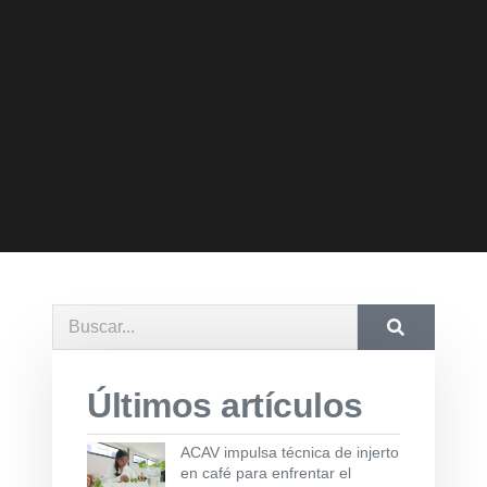
Últimos artículos
ACAV impulsa técnica de injerto
en café para enfrentar el