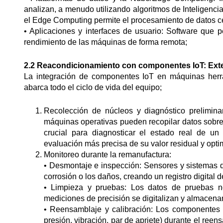
analizan, a menudo utilizando algoritmos de Inteligencia 
el Edge Computing permite el procesamiento de datos cer
• Aplicaciones y interfaces de usuario: Software que pe
rendimiento de las máquinas de forma remota;
2.2 Reacondicionamiento con componentes IoT: Extens
La integración de componentes IoT en máquinas herr
abarca todo el ciclo de vida del equipo;
Recolección de núcleos y diagnóstico prelimina
máquinas operativas pueden recopilar datos sobre
crucial para diagnosticar el estado real de u
evaluación más precisa de su valor residual y optim
Monitoreo durante la remanufactura:
• Desmontaje e inspección: Sensores y sistemas 
corrosión o los daños, creando un registro digital d
• Limpieza y pruebas: Los datos de pruebas no 
mediciones de precisión se digitalizan y almacena
• Reensamblaje y calibración: Los componentes I
presión, vibración, par de apriete) durante el ree