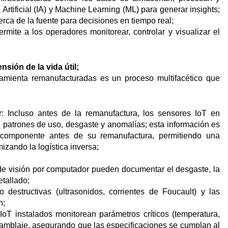
Artificial (IA) y Machine Learning (ML) para generar insights;
ca de la fuente para decisiones en tiempo real;
rmite a los operadores monitorear, controlar y visualizar el
ión de la vida útil;
amienta remanufacturadas es un proceso multifacético que
r: Incluso antes de la remanufactura, los sensores IoT en
 patrones de uso, desgaste y anomalías; esta información es
n componente antes de su remanufactura, permitiendo una
izando la logística inversa;
de visión por computador pueden documentar el desgaste, la
etallado;
destructivas (ultrasonidos, corrientes de Foucault) y las
n;
oT instalados monitorean parámetros críticos (temperatura,
nsamblaje, asegurando que las especificaciones se cumplan al