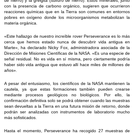
de hierro) y la greigita (sulfuro de hierro). Estos minerales, junto
con la presencia de carbono orgánico, sugieren que ocurrieron
reacciones químicas que en la Tierra son comunes en entornos
pobres en oxígeno donde los microorganismos metabolizan la
materia orgánica.
«Este hallazgo de nuestro increíble rover Perseverance es lo más
cerca que hemos estado nunca de descubrir vida antigua en
Marte», ha declarado Nicky Fox, administradora asociada de la
Dirección de Misiones Científicas de la NASA. «Es una especie de
señal residual. No es vida en sí misma, pero ciertamente podría
haber sido vida antigua que estuvo allí hace miles de millones de
años».
A pesar del entusiasmo, los científicos de la NASA mantienen la
cautela, ya que estas formaciones también pueden crearse
mediante procesos geológicos no biológicos. Por ello, la
confirmación definitiva solo se podrá obtener cuando las muestras
sean devueltas a la Tierra en una futura misión de retorno, donde
podrán ser analizadas con instrumentos de laboratorio mucho
más sofisticados.
Hasta el momento, Perseverance ha recogido 27 muestras de