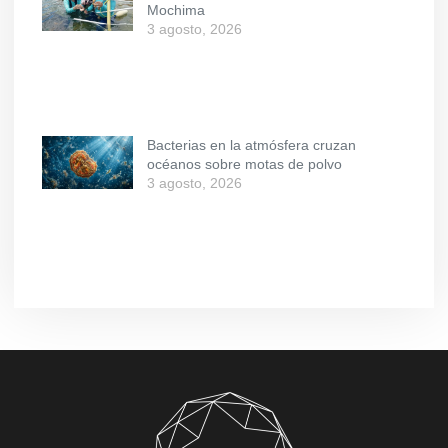
Mochima
3 agosto, 2026
Bacterias en la atmósfera cruzan
océanos sobre motas de polvo
3 agosto, 2026