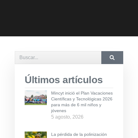
Últimos artículos
Mincyt inició el Plan Vacaciones
Científicas y Tecnológicas 2026
para más de 6 mil niños y
jóvenes
5 agosto, 2026
La pérdida de la polinización