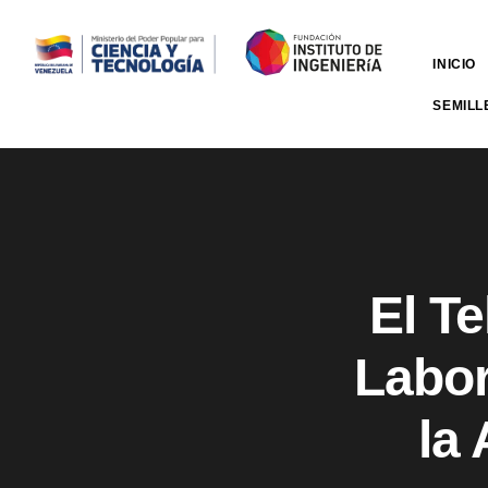
INICIO
SEMILL
El T
Labor
la