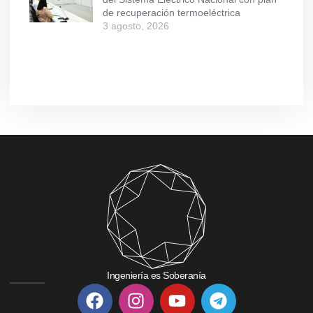
de recuperación termoeléctrica
3 agosto, 2026
Ingeniería es Soberanía