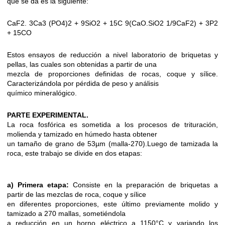
que se da es la siguiente:
CaF2. 3Ca3 (PO4)2 + 9SiO2 + 15C 9(CaO.SiO2 1/9CaF2) + 3P2
+ 15CO
Estos ensayos de reducción a nivel laboratorio de briquetas y
pellas, las cuales son obtenidas a partir de una
mezcla de proporciones definidas de rocas, coque y sílice.
Caracterizándola por pérdida de peso y análisis
químico mineralógico.
PARTE EXPERIMENTAL.
La roca fosfórica es sometida a los procesos de trituración,
molienda y tamizado en húmedo hasta obtener
un tamaño de grano de 53µm (malla-270).Luego de tamizada la
roca, este trabajo se divide en dos etapas:
a) Primera etapa:
Consiste en la preparación de briquetas a
partir de las mezclas de roca, coque y sílice
en diferentes proporciones, este último previamente molido y
tamizado a 270 mallas, sometiéndola
a reducción en un horno eléctrico a 1150°C y variando los