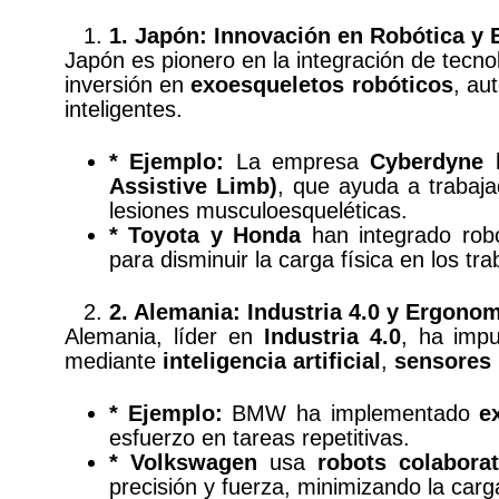
1. Japón: Innovación en Robótica y
Japón es pionero en la integración de tecno
inversión en
exoesqueletos robóticos
, au
inteligentes.
* Ejemplo:
La empresa
Cyberdyne
h
Assistive Limb)
, que ayuda a trabajad
lesiones musculoesqueléticas.
* Toyota y Honda
han integrado rob
para disminuir la carga física en los tr
2. Alemania: Industria 4.0 y Ergono
Alemania, líder en
Industria 4.0
, ha impu
mediante
inteligencia artificial
,
sensores
* Ejemplo:
BMW ha implementado
e
esfuerzo en tareas repetitivas.
* Volkswagen
usa
robots colaborat
precisión y fuerza, minimizando la car