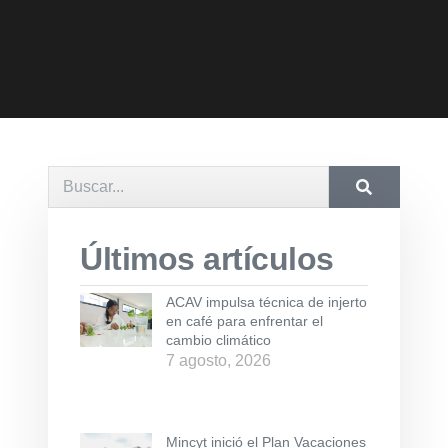
Últimos artículos
ACAV impulsa técnica de injerto
en café para enfrentar el
cambio climático
7 agosto, 2026
Mincyt inició el Plan Vacaciones