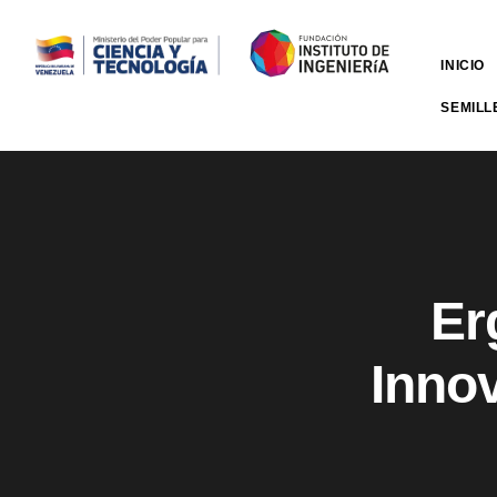
INICIO
SEMILL
Er
Innov