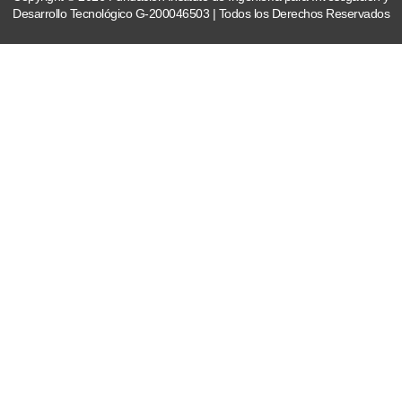
Desarrollo Tecnológico G-200046503 | Todos los Derechos Reservados