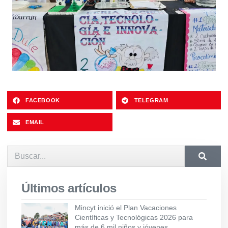
FACEBOOK
TELEGRAM
EMAIL
Últimos artículos
Mincyt inició el Plan Vacaciones
Científicas y Tecnológicas 2026 para
más de 6 mil niños y jóvenes