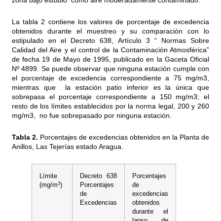
zona bajo estudio como aire moderadamente contaminado.
La tabla 2 contiene los valores de porcentaje de excedencia
obtenidos durante el muestreo y su comparación con lo
estipulado en el Decreto 638, Artículo 3 “ Normas Sobre
Calidad del Aire y el control de la Contaminación Atmosférica”
de fecha 19 de Mayo de 1995, publicado en la Gaceta Oficial
Nº 4899. Se puede observar que ninguna estación cumple con
el porcentaje de excedencia correspondiente a 75 mg/m3,
mientras que la estación patio inferior es la única que
sobrepasa el porcentaje correspondiente a 150 mg/m3; el
resto de los límites establecidos por la norma legal, 200 y 260
mg/m3, no fue sobrepasado por ninguna estación.
Tabla 2.
Porcentajes de excedencias obtenidos en la Planta de
Anillos, Las Tejerías estado Aragua.
Límite
Decreto 638
Porcentajes
3
(mg/m
)
Porcentajes
de
de
excedencias
Excedencias
obtenidos
durante el
lapso de