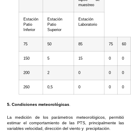
muestreo
Estación
Estación
Estación
Patio
Patio
Laboratorio
Inferior
Superior
75
50
85
75
60
150
5
15
0
0
200
2
0
0
0
260
0,5
0
0
0
5. Condiciones meteorológicas
.
La medición de los parámetros meteorológicos, permitió
estimar el comportamiento de las PTS, principalmente las
variables velocidad, dirección del viento y precipitación.