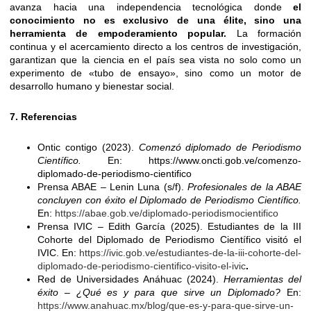
avanza hacia una independencia tecnológica donde
el
conocimiento no es exclusivo de una élite, sino una
herramienta de empoderamiento popular.
La formación
continua y el acercamiento directo a los centros de investigación,
garantizan que la ciencia en el país sea vista no solo como un
experimento de «tubo de ensayo», sino como un motor de
desarrollo humano y bienestar social.
7. Referencias
Ontic contigo (2023).
Comenzó diplomado de Periodismo
Científico.
En: https://www.oncti.gob.ve/comenzo-
diplomado-de-periodismo-cientifico
Prensa ABAE – Lenin Luna (s/f).
Profesionales de la ABAE
concluyen con éxito el Diplomado de Periodismo Científico.
En:
https://abae.gob.ve/diplomado-periodismocientifico
Prensa IVIC – Edith García (2025). Estudiantes de la III
Cohorte del Diplomado de Periodismo Científico visitó el
IVIC. En:
https://ivic.gob.ve/estudiantes-de-la-iii-cohorte-del-
diplomado-de-periodismo-cientifico-visito-el-ivic
.
Red de Universidades Anáhuac (2024).
Herramientas del
éxito – ¿Qué es y para que sirve un Diplomado?
En:
https://www.anahuac.mx/blog/que-es-y-para-que-sirve-un-