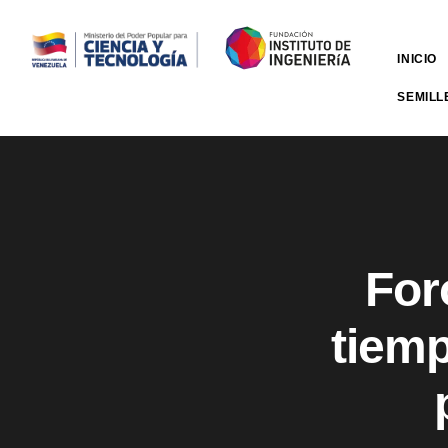
INICIO
SEMILL
For
tiemp