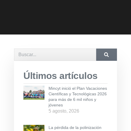
Últimos artículos
Mincyt inició el Plan Vacaciones
Científicas y Tecnológicas 2026
para más de 6 mil niños y
jóvenes
5 agosto, 2026
La pérdida de la polinización