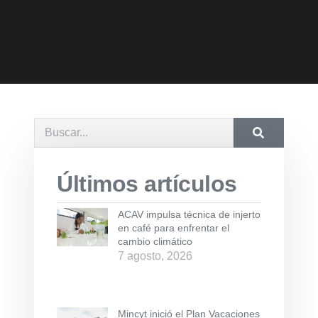
Últimos artículos
ACAV impulsa técnica de injerto
en café para enfrentar el
cambio climático
7 agosto, 2026
Mincyt inició el Plan Vacaciones