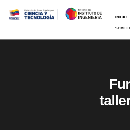
INICIO
SEMILL
Fun
tall