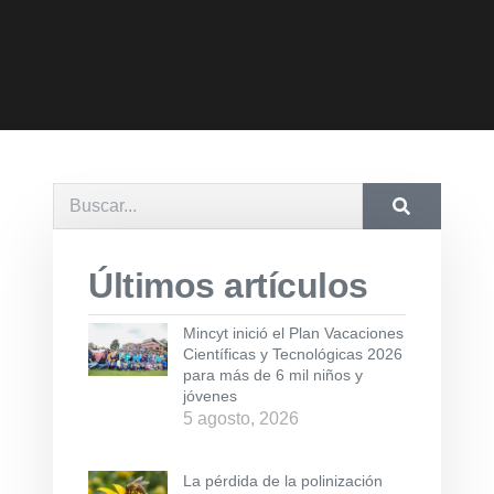
Últimos artículos
Mincyt inició el Plan Vacaciones
Científicas y Tecnológicas 2026
para más de 6 mil niños y
jóvenes
5 agosto, 2026
La pérdida de la polinización