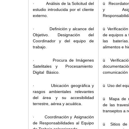
· Análisis de la Solicitud del
ü Recordator
estudio introducida por el cliente
y Asig
externo.
Responsabilid
· Definición y alcance del
ü Verificación
Objetivo. Designación del
de equipos a 
Coordinador y del equipo de
las batería
trabajo.
alimentos e hi
· Procura de Imágenes
ü Verificaci
Satelitales y Procesamiento
documentac
Digital Básico.
comunicación a
· Ubicación geográfica y
ü Uso del equ
rasgos ambientales relevantes
del área y su accesibilidad
ü Mapa de ru
terrestre, aérea y acuática.
de las traves
transeptos a r
· Coordinación y Asignación
de Responsabilidades al Equipo
ü Sitios de 