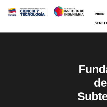
INICIO
SEMILL
Funda
de
Subte