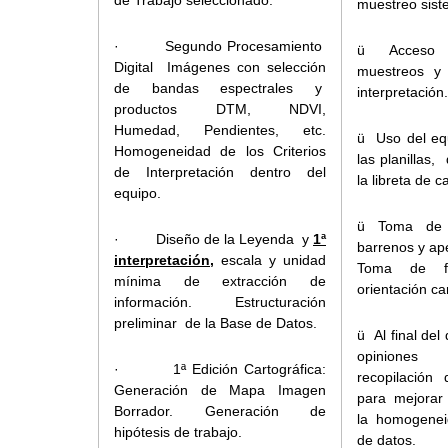
de Trabajo seleccionado.
muestreo sist
· Segundo Procesamiento
ü Acceso a
Digital Imágenes con selección
muestreos y 
de bandas espectrales y
interpretación.
productos DTM, NDVI,
Humedad, Pendientes, etc.
ü Uso del eq
Homogeneidad de los Criterios
las planillas
de Interpretación dentro del
la libreta de 
equipo.
ü Toma de m
· Diseño de la Leyenda y
1ª
barrenos y ape
interpretación,
escala y unidad
Toma de fo
mínima de extracción de
orientación ca
información. Estructuración
preliminar de la Base de Datos.
ü Al final del
opiniones
· 1ª Edición Cartográfica:
recopilación 
Generación de Mapa Imagen
para mejorar 
Borrador. Generación de
la homogenei
hipótesis de trabajo.
de datos.