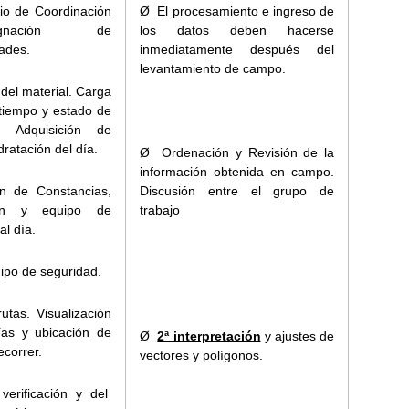
io de Coordinación
Ø El procesamiento e ingreso de
nación de
los datos deben hacerse
ades.
inmediatamente después del
levantamiento de campo.
 del material. Carga
tiempo y estado de
s. Adquisición de
dratación del día.
Ø Ordenación y Revisión de la
información obtenida en campo.
ón de Constancias,
Discusión entre el grupo de
ión y equipo de
trabajo
l día.
ipo de seguridad.
tas. Visualización
ías y ubicación de
Ø
2ª interpretación
y ajustes de
ecorrer.
vectores y polígonos.
verificación y del