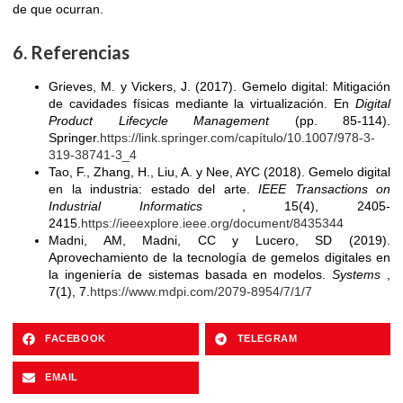
de que ocurran.
6. Referencias
Grieves, M. y Vickers, J. (2017). Gemelo digital: Mitigación
de cavidades físicas mediante la virtualización. En
Digital
Product Lifecycle Management
(pp. 85-114).
Springer.
https://link.springer.com/capítulo/10.1007/978-3-
319-38741-3_4
Tao, F., Zhang, H., Liu, A. y Nee, AYC (2018). Gemelo digital
en la industria: estado del arte.
IEEE Transactions on
Industrial Informatics
, 15(4), 2405-
2415.
https://ieeexplore.ieee.org/document/8435344
Madni, AM, Madni, CC y Lucero, SD (2019).
Aprovechamiento de la tecnología de gemelos digitales en
la ingeniería de sistemas basada en modelos.
Systems
,
7(1), 7.
https://www.mdpi.com/2079-8954/7/1/7
FACEBOOK
TELEGRAM
EMAIL