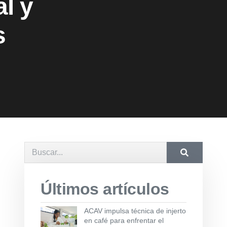
al y
s
Últimos artículos
ACAV impulsa técnica de injerto
en café para enfrentar el