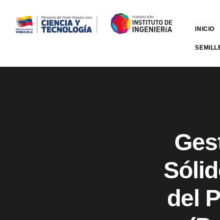
INICIO
SEMILL
Gest
Sóli
del 