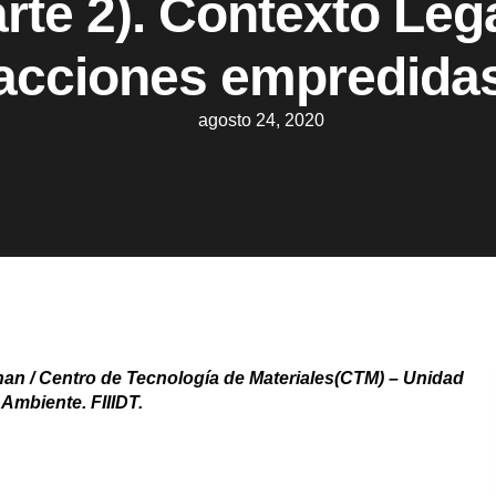
rte 2). Contexto Leg
acciones empredida
agosto 24, 2020
ahan
/ Centro de Tecnología de Materiales(CTM) – Unidad
 Ambiente. FIIIDT.