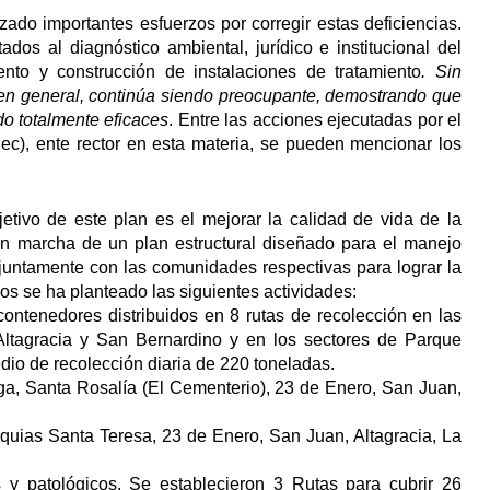
ado impor­tantes esfuerzos por corregir estas deficiencias.
os al diagnóstico ambien­tal, jurídico e institucional del
to y construcción de instalaciones de trata­miento
. Sin
 en general, continúa siendo preocupante, demostrando que
o totalmente eficaces
. Entre las acciones ejecutadas por el
ec), ente rector en esta materia, se pueden mencionar los
jetivo de este plan es el mejorar la calidad de vida de la
a en marcha de un plan estructural diseñado para el manejo
njuntamente con las comunidades respectivas para lograr la
os se ha planteado las siguientes actividades:
ontenedores distribuidos en 8 rutas de recolección en las
Altagracia y San Bernardino y en los sectores de Parque
dio de recolección diaria de 220 toneladas.
ga, Santa Rosalía (El Cementerio), 23 de Enero, San Juan,
uias Santa Teresa, 23 de Enero, San Juan, Altagracia, La
 y patológicos. Se establecieron 3 Rutas para cubrir 26