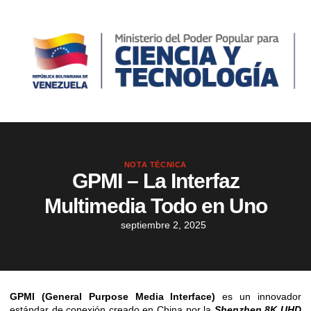
NOTA TÉCNICA
GPMI – La Interfaz
Multimedia Todo en Uno
septiembre 2, 2025
GPMI (General Purpose Media Interface)
es un innovador
estándar de conexión creado en China por la
Shenzhen 8K UHD