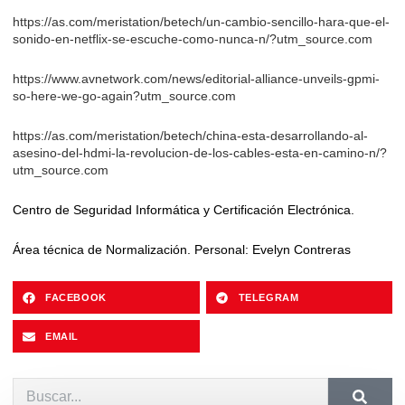
https://as.com/meristation/betech/un-cambio-sencillo-hara-que-el-
sonido-en-netflix-se-escuche-como-nunca-n/?utm_source.com
https://www.avnetwork.com/news/editorial-alliance-unveils-gpmi-
so-here-we-go-again?utm_source.com
https://as.com/meristation/betech/china-esta-desarrollando-al-
asesino-del-hdmi-la-revolucion-de-los-cables-esta-en-camino-n/?
utm_source.com
Centro de Seguridad Informática y Certificación Electrónica.
Área técnica de Normalización. Personal: Evelyn Contreras
FACEBOOK
TELEGRAM
EMAIL