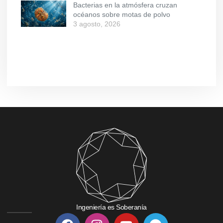
Bacterias en la atmósfera cruzan
océanos sobre motas de polvo
3 agosto, 2026
Ingeniería es Soberanía