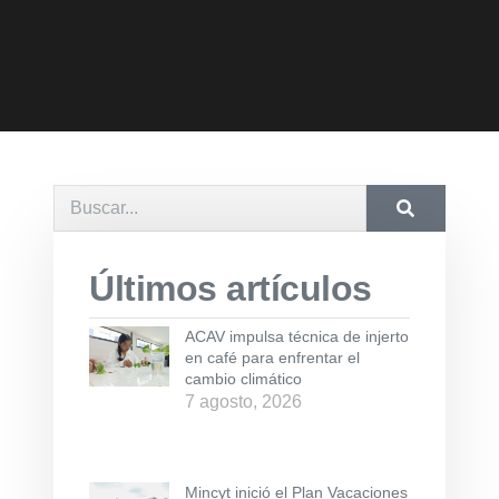
Últimos artículos
ACAV impulsa técnica de injerto
en café para enfrentar el
cambio climático
7 agosto, 2026
Mincyt inició el Plan Vacaciones