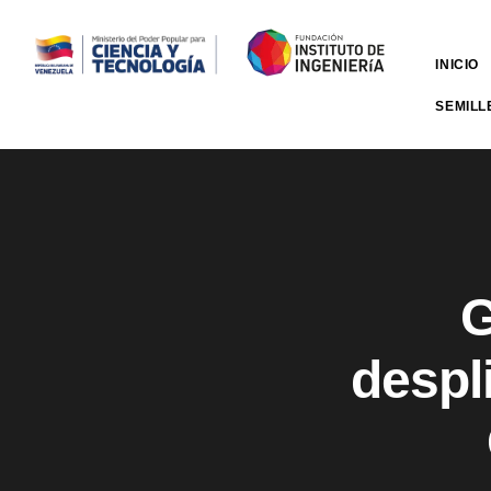
INICIO
SEMILL
G
despl