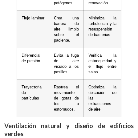
patógenos.
renovación.
Flujo laminar
Crea una
Minimiza la
barrera de
turbulencia y la
aire limpio
resuspensión
sobre el
de bacterias.
paciente.
Diferencial
Evita la fuga
Verifica la
de presión
de aire
estanqueidad y
viciado a los
el flujo entre
pasillos.
salas.
Trayectoria
Rastrea el
Optimiza la
de
movimiento
ubicación de
partículas
de gotas de
las
tos o
extracciones
estornudos.
de aire.
Ventilación natural y diseño de edificios
verdes