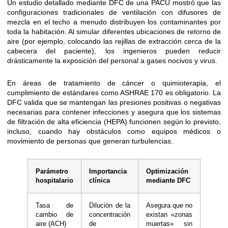
Un estudio detallado mediante DFC de una PACU mostró que las
configuraciones tradicionales de ventilación con difusores de
mezcla en el techo a menudo distribuyen los contaminantes por
toda la habitación. Al simular diferentes ubicaciones de retorno de
aire (por ejemplo, colocando las rejillas de extracción cerca de la
cabecera del paciente), los ingenieros pueden reducir
drásticamente la exposición del personal a gases nocivos y virus.
En áreas de tratamiento de cáncer o quimioterapia, el
cumplimiento de estándares como ASHRAE 170 es obligatorio. La
DFC valida que se mantengan las presiones positivas o negativas
necesarias para contener infecciones y asegura que los sistemas
de filtración de alta eficiencia (HEPA) funcionen según lo previsto,
incluso, cuando hay obstáculos como equipos médicos o
movimiento de personas que generan turbulencias.
Parámetro
Importancia
Optimización
hospitalario
clínica
mediante DFC
Tasa de
Dilución de la
Asegura que no
cambio de
concentración
existan «zonas
aire (ACH)
de
muertas» sin