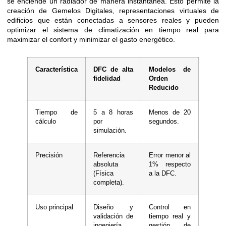
se enciende un radiador de manera instantánea. Esto permite la
creación de Gemelos Digitales, representaciones virtuales de
edificios que están conectadas a sensores reales y pueden
optimizar el sistema de climatización en tiempo real para
maximizar el confort y minimizar el gasto energético.
Característica
DFC de alta
Modelos de
fidelidad
Orden
Reducido
Tiempo de
5 a 8 horas
Menos de 20
cálculo
por
segundos.
simulación.
Precisión
Referencia
Error menor al
absoluta
1% respecto
(Física
a la DFC.
completa).
Uso principal
Diseño y
Control en
validación de
tiempo real y
ingeniería.
gestión de