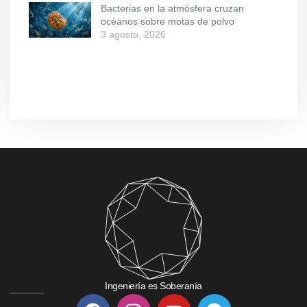
Bacterias en la atmósfera cruzan
océanos sobre motas de polvo
3 agosto, 2026
Ingeniería es Soberanía