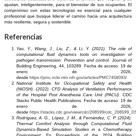
ajustan, inteligentemente, para el bienestar de sus ocupantes. El
compromiso con estas tecnologías es esencial para cualquier
profesional que busque liderar el camino hacia una arquitectura
más resiliente, segura y sostenible.
Referencias
Yao, Y., Wang, J., Liu, Z., & Li, Y. (2021). The role of
computational fluid dynamics tools on investigation of
pathogen transmission: Prevention and control.
Journal of
Building Engineering, 44, 103289. Fecha de acceso: 19 de
enero de 2026,
desde
https://pmc.ncbi.nlm.nih.gov/articles/PMC7458093/
National Institute for Occupational Safety and Health
(NIOSH). (2022). CFD Analysis of Ventilation Performance
of the Hospital Post Anesthesia Care Unit (PACU).
CDC
Stacks Public Health Publications. Fecha de acceso: 19 de
enero de 2026,
desde
https://stacks.cdc.gov/view/cdc/208599/cdc_208599_D
Rodríguez, A. G., López, J. M., & Fernández, C. P. (2024).
Thermal Comfort Analysis through Computational Fluid
Dynamics-Based Simulation Studies in a Chemotherapy
Environment.
En Proceedings of the 2024 Building