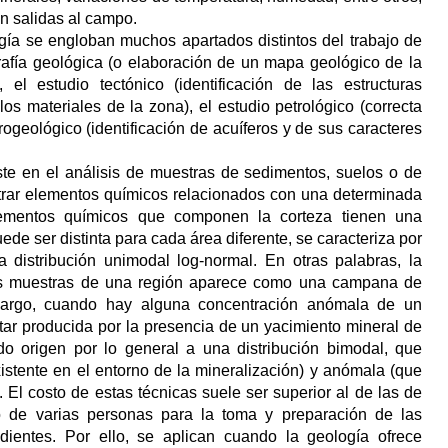
 salidas al campo.
gía se engloban muchos apartados distintos del trabajo de
rafía geológica (o elaboración de un mapa geológico de la
, el estudio tectónico (identificación de las estructuras
los materiales de la zona), el estudio petrológico (correcta
idrogeológico (identificación de acuíferos y de sus caracteres
e en el análisis de muestras de sedimentos, suelos o de
trar elementos químicos relacionados con una determinada
lementos químicos que componen la corteza tienen una
ede ser distinta para cada área diferente, se caracteriza por
 distribución unimodal log-normal. En otras palabras, la
as muestras de una región aparece como una campana de
bargo, cuando hay alguna concentración anómala de un
ar producida por la presencia de un yacimiento mineral de
ndo origen por lo general a una distribución bimodal, que
xistente en el entorno de la mineralización) y anómala (que
. El costo de estas técnicas suele ser superior al de las de
o de varias personas para la toma y preparación de las
dientes. Por ello, se aplican cuando la geología ofrece