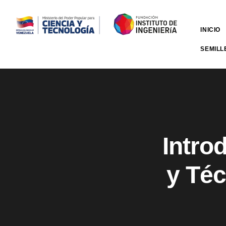
INICIO
SEMILL
Intro
y Téc