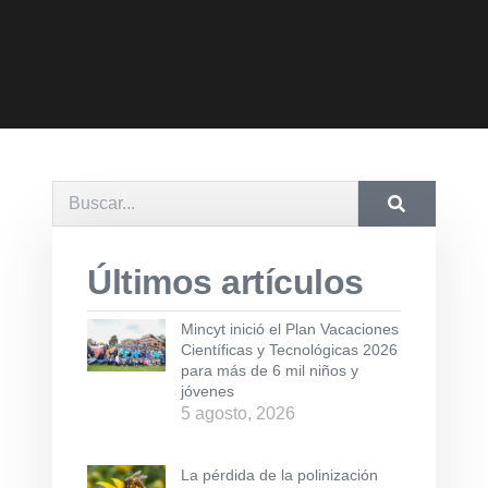
Últimos artículos
Mincyt inició el Plan Vacaciones
Científicas y Tecnológicas 2026
para más de 6 mil niños y
jóvenes
5 agosto, 2026
La pérdida de la polinización