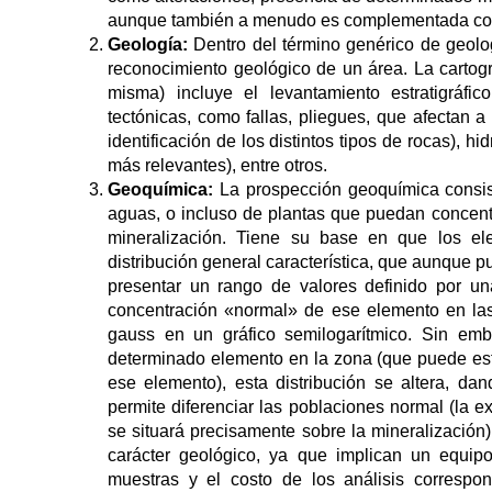
aunque también a menudo es complementada con
Geología:
Dentro del término genérico de geolo
reconocimiento geológico de un área. La cartog
misma) incluye el levantamiento estratigráfico
tectónicas, como fallas, pliegues, que afectan a 
identificación de los distintos tipos de rocas), h
más relevantes), entre otros.
Geoquímica:
La prospección geoquímica consist
aguas, o incluso de plantas que puedan concen
mineralización. Tiene su base en que los e
distribución general característica, que aunque pu
presentar un rango de valores definido por una
concentración «normal» de ese elemento en l
gauss en un gráfico semilogarítmico. Sin em
determinado elemento en la zona (que puede est
ese elemento), esta distribución se altera, da
permite diferenciar las poblaciones normal (la e
se situará precisamente sobre la mineralización)
carácter geológico, ya que implican un equip
muestras y el costo de los análisis correspon