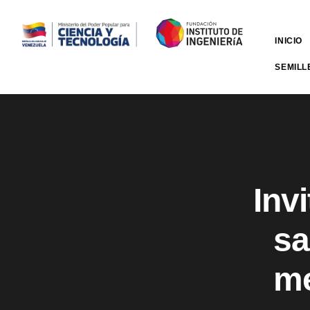
INICIO
SEMILL
Inv
sa
me