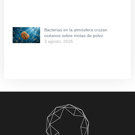
Bacterias en la atmósfera cruzan
océanos sobre motas de polvo
3 agosto, 2026