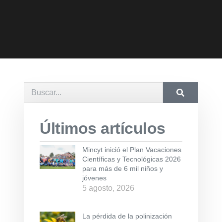
Últimos artículos
Mincyt inició el Plan Vacaciones
Científicas y Tecnológicas 2026
para más de 6 mil niños y
jóvenes
5 agosto, 2026
La pérdida de la polinización