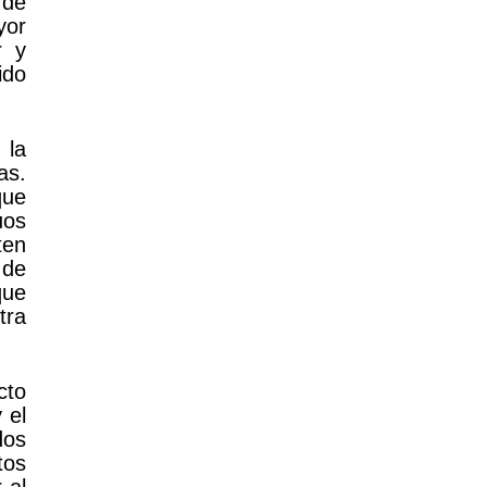
 de
yor
r y
ido
 la
as.
que
uos
ten
 de
que
tra
cto
 el
dos
tos