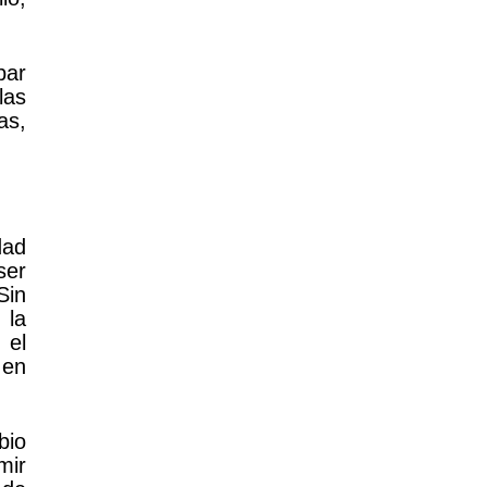
par
las
as,
dad
ser
Sin
 la
 el
 en
bio
mir