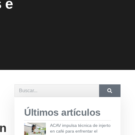
 e
Últimos artículos
ón
ACAV impulsa técnica de injerto
en café para enfrentar el