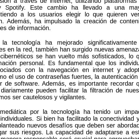
sión a través de internet, utilizando plataformas
y Spotify. Este cambio ha llevado a una ma
itiendo a los usuarios elegir lo que quieren ve
n. Además, ha impulsado la creación de conten
ntes de información.
la tecnología ha mejorado significativamente
es en la red, también han surgido nuevas amenaz
 cibernéticos se han vuelto más sofisticados, lo 
ación personal. Es fundamental que los individ
sociados con la navegación en internet y adop
 el uso de contraseñas fuertes, la autenticación
lar de software. Además, es importante recordar 
iariamente pueden facilitar la filtración de nues
mos ser cautelosos y vigilantes.
mediática por la tecnología ha tenido un impa
ndividuales. Si bien ha facilitado la conectividad y
 planteado nuevos desafíos que deben ser aborda
gar sus riesgos. La capacidad de adaptarse a es