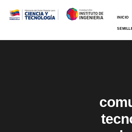
INICIO
SEMILL
comu
tecn