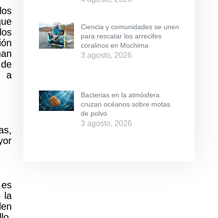
los
que
Ciencia y comunidades se unen
los
para rescatar los arrecifes
ión
coralinos en Mochima
han
3 agosto, 2026
 de
o a
Bacterias en la atmósfera
cruzan océanos sobre motas
de polvo
3 agosto, 2026
as,
yor
 es
 la
len
lo,