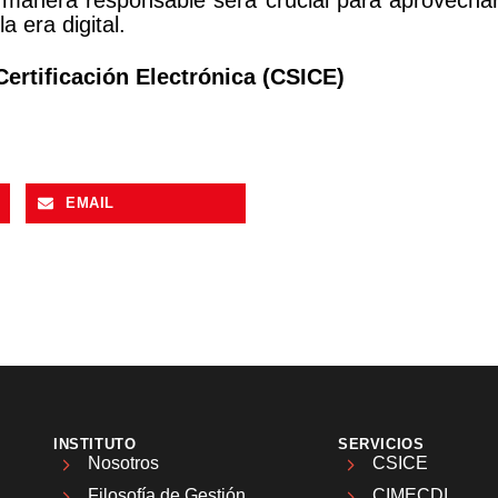
e manera responsable será crucial para aprovechar
 era digital.
ertificación Electrónica (CSICE)
EMAIL
INSTITUTO
SERVICIOS
Nosotros
CSICE
Filosofía de Gestión
CIMECDI