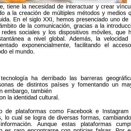
, tiene la necesidad de interactuar y crear víncu
do a la creación de múltiples métodos y medios 
luida. En el siglo XXI, hemos presenciado uno de 
mbito de la comunicación, gracias a la introducc
 redes sociales y los dispositivos móviles, que 
stantánea a nivel global. Además, la velocidad
entado exponencialmente, facilitando el acces
todo el mundo.
ecnología ha derribado las barreras geográfic
ersonas de distintos países y fomentando un ma
Sin embargo, también
n la identidad cultural.
ivo de plataformas como Facebook e Instagram
s, lo cual se logra de diversas formas, cambiando
nformación. Aunque estas plataformas cump
 es raro encontrarse con noticias falsas. Por el