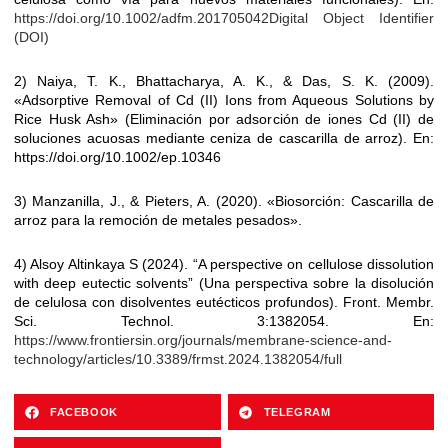
https://doi.org/10.1002/adfm.201705042Digital Object Identifier
(DOI)
2) Naiya, T. K., Bhattacharya, A. K., & Das, S. K. (2009).
«Adsorptive Removal of Cd (II) Ions from Aqueous Solutions by
Rice Husk Ash» (Eliminación por adsorción de iones Cd (II) de
soluciones acuosas mediante ceniza de cascarilla de arroz). En:
https://doi.org/10.1002/ep.10346
3) Manzanilla, J., & Pieters, A. (2020). «Biosorción: Cascarilla de
arroz para la remoción de metales pesados».
4) Alsoy Altinkaya S (2024). “A perspective on cellulose dissolution
with deep eutectic solvents” (Una perspectiva sobre la disolución
de celulosa con disolventes eutécticos profundos). Front. Membr.
Sci. Technol. 3:1382054. En:
https://www.frontiersin.org/journals/membrane-science-and-
technology/articles/10.3389/frmst.2024.1382054/full
FACEBOOK
TELEGRAM