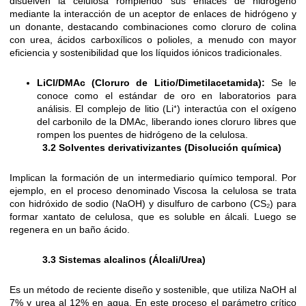
disuelven la celulosa rompiendo sus enlaces de hidrógeno
mediante la interacción de un aceptor de enlaces de hidrógeno y
un donante, destacando combinaciones como cloruro de colina
con urea, ácidos carboxílicos o polioles, a menudo con mayor
eficiencia y sostenibilidad que los líquidos iónicos tradicionales.
LiCl/DMAc (Cloruro de Litio/Dimetilacetamida):
Se le
conoce como el estándar de oro en laboratorios para
análisis. El complejo de litio (Li⁺) interactúa con el oxígeno
del carbonilo de la DMAc, liberando iones cloruro libres que
rompen los puentes de hidrógeno de la celulosa.
3.2 Solventes derivativizantes (Disolución química)
Implican la formación de un intermediario químico temporal. Por
ejemplo, en el proceso denominado Viscosa la celulosa se trata
con hidróxido de sodio (NaOH) y disulfuro de carbono (CS₂) para
formar xantato de celulosa, que es soluble en álcali. Luego se
regenera en un baño ácido.
3.3 Sistemas alcalinos (Álcali/Urea)
Es un método de reciente diseño y sostenible, que utiliza NaOH al
7% y urea al 12% en agua. En este proceso el parámetro crítico