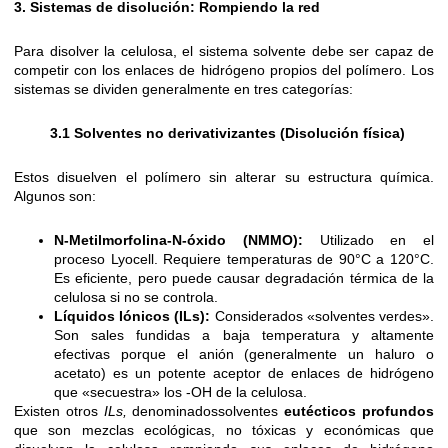
3. Sistemas de disolución: Rompiendo la red
Para disolver la celulosa, el sistema solvente debe ser capaz de
competir con los enlaces de hidrógeno propios del polímero. Los
sistemas se dividen generalmente en tres categorías:
3.1 Solventes no derivativizantes (Disolución física)
Estos disuelven el polímero sin alterar su estructura química.
Algunos son:
N-Metilmorfolina-N-óxido (NMMO):
Utilizado en el
proceso Lyocell. Requiere temperaturas de 90°C a 120°C.
Es eficiente, pero puede causar degradación térmica de la
celulosa si no se controla.
Líquidos Iónicos (ILs):
Considerados «solventes verdes».
Son sales fundidas a baja temperatura y altamente
efectivas porque el anión (generalmente un haluro o
acetato) es un potente aceptor de enlaces de hidrógeno
que «secuestra» los -OH de la celulosa.
Existen otros
ILs,
denominadossolventes
eutécticos profundos
que son mezclas ecológicas, no tóxicas y económicas que