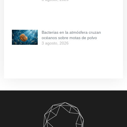
Bacterias en la atmósfera cruzan
océanos sobre motas de polvo
3 agosto, 2026