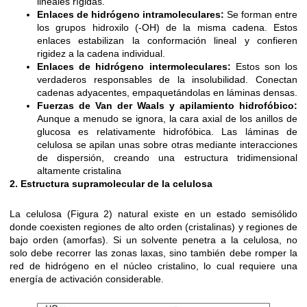
lineales rígidas.
Enlaces de hidrógeno intramoleculares:
Se forman entre
los grupos hidroxilo (-OH) de la misma cadena. Estos
enlaces estabilizan la conformación lineal y confieren
rigidez a la cadena individual.
Enlaces de hidrógeno intermoleculares:
Estos son los
verdaderos responsables de la insolubilidad. Conectan
cadenas adyacentes, empaquetándolas en láminas densas.
Fuerzas de Van der Waals y apilamiento hidrofóbico:
Aunque a menudo se ignora, la cara axial de los anillos de
glucosa es relativamente hidrofóbica. Las láminas de
celulosa se apilan unas sobre otras mediante interacciones
de dispersión, creando una estructura tridimensional
altamente cristalina
2. Estructura supramolecular de la celulosa
La celulosa (Figura 2) natural existe en un estado semisólido
donde coexisten regiones de alto orden (cristalinas) y regiones de
bajo orden (amorfas). Si un solvente penetra a la celulosa, no
solo debe recorrer las zonas laxas, sino también debe romper la
red de hidrógeno en el núcleo cristalino, lo cual requiere una
energía de activación considerable.