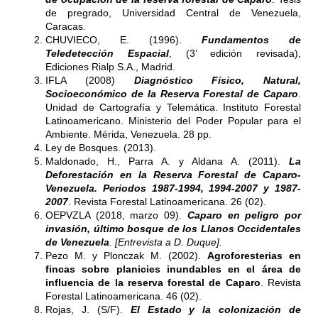
de pregrado, Universidad Central de Venezuela,
Caracas.
CHUVIECO, E. (1996).
Fundamentos de
Teledetección Espacial
, (3’ edición revisada),
Ediciones Rialp S.A., Madrid.
IFLA (2008)
Diagnóstico Físico, Natural,
Socioeconómico de la Reserva Forestal de Caparo
.
Unidad de Cartografía y Telemática. Instituto Forestal
Latinoamericano. Ministerio del Poder Popular para el
Ambiente. Mérida, Venezuela. 28 pp.
Ley de Bosques. (2013).
Maldonado, H., Parra A. y Aldana A. (2011).
La
Deforestación en la Reserva Forestal de Caparo-
Venezuela. Periodos 1987-1994, 1994-2007 y 1987-
2007
. Revista Forestal Latinoamericana. 26 (02).
OEPVZLA
(
2018
, marzo
09
).
Caparo en peligro por
invasión, último bosque de los Llanos Occidentales
de Venezuela
. [Entrevista a D. Duque].
Pezo M. y Plonczak M. (2002).
Agroforesterias en
fincas sobre planicies inundables en el área de
influencia de la reserva forestal de Caparo
. Revista
Forestal Latinoamericana. 46 (02).
Rojas, J. (S/F).
El Estado y la colonización de