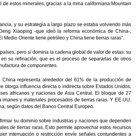
 de estos minerales, gracias a la mina californiana Mountain
ncia, y su estrategia a largo plazo se estaba volviendo más
no Deng Xiaoping -que ideó la reforma económica de China-,
l Medio Oriente tiene petróleo y China tiene tierras raras”.
países, pero sí domina la cadena global de valor de estas: su
 en su refinación, que es el proceso de separarlas de otros
anufactura de componentes.
e China representa alrededor del 61% de la producción de
le otorga influencia directa o indirecta sobre Estados Unidos,
aíses africanos y naciones de Asia Central. El bloque de 27
 imanes y materiales procesados de tierras raras. Y EE.UU.
ina, según datos del Banco Central Europeo.
afirmar su dominio sobre industrias y naciones que dependen
les de tierras raras. Esto permite aprovechar estos recursos
ier interrupción o restricción envíe señales contundentes a