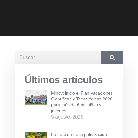
Últimos artículos
Mincyt inició el Plan Vacaciones
Científicas y Tecnológicas 2026
para más de 6 mil niños y
jóvenes
5 agosto, 2026
La pérdida de la polinización