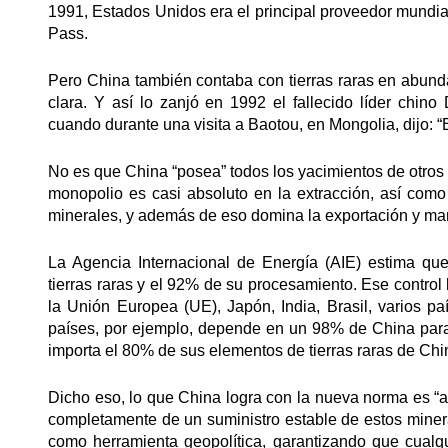
1991, Estados Unidos era el principal proveedor mundial
Pass.
Pero China también contaba con tierras raras en abunda
clara. Y así lo zanjó en 1992 el fallecido líder chi
cuando durante una visita a Baotou, en Mongolia, dijo: “E
No es que China “posea” todos los yacimientos de otros 
monopolio es casi absoluto en la extracción, así como
minerales, y además de eso domina la exportación y m
La Agencia Internacional de Energía (AIE) estima qu
tierras raras y el 92% de su procesamiento. Ese control 
la Unión Europea (UE), Japón, India, Brasil, varios p
países, por ejemplo, depende en un 98% de China para
importa el 80% de sus elementos de tierras raras de Ch
Dicho eso, lo que China logra con la nueva norma es “
completamente de un suministro estable de estos minera
como herramienta geopolítica, garantizando que cualqu