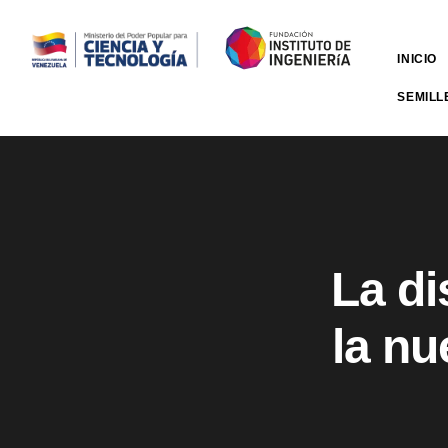
INICIO
SEMILL
La di
la n