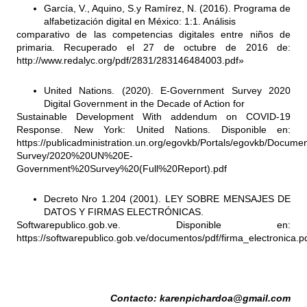
García, V., Aquino, S.y Ramírez, N. (2016). Programa de
alfabetización digital en México: 1:1. Análisis
comparativo de las competencias digitales entre niños de
primaria. Recuperado el 27 de octubre de 2016 de:
http://www.redalyc.org/pdf/2831/283146484003.pdf»
United Nations. (2020). E-Government Survey 2020
Digital Government in the Decade of Action for
Sustainable Development With addendum on COVID-19
Response. New York: United Nations. Disponible en:
https://publicadministration.un.org/egovkb/Portals/egovkb/Docume
Survey/2020%20UN%20E-
Government%20Survey%20(Full%20Report).pdf
Decreto Nro 1.204 (2001). LEY SOBRE MENSAJES DE
DATOS Y FIRMAS ELECTRÓNICAS.
Softwarepublico.gob.ve. Disponible en:
https://softwarepublico.gob.ve/documentos/pdf/firma_electronica.pd
Contacto:
karenpichardoa@gmail.com