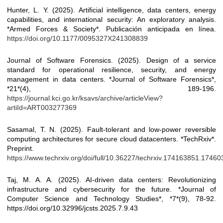
Hunter, L. Y. (2025). Artificial intelligence, data centers, energy
capabilities, and international security: An exploratory analysis.
*Armed Forces & Society*. Publicación anticipada en línea.
https://doi.org/10.1177/0095327X241308839
Journal of Software Forensics. (2025). Design of a service
standard for operational resilience, security, and energy
management in data centers. *Journal of Software Forensics*,
*21*(4), 189-196.
https://journal.kci.go.kr/ksavs/archive/articleView?
artiId=ART003277369
Sasamal, T. N. (2025). Fault-tolerant and low-power reversible
computing architectures for secure cloud datacenters. *TechRxiv*.
Preprint.
https://www.techrxiv.org/doi/full/10.36227/techrxiv.174163851.1746
Taj, M. A. A. (2025). AI-driven data centers: Revolutionizing
infrastructure and cybersecurity for the future. *Journal of
Computer Science and Technology Studies*, *7*(9), 78-92.
https://doi.org/10.32996/jcsts.2025.7.9.43