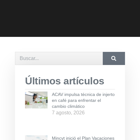
Últimos artículos
ACAV impulsa técnica de injerto
en café para enfrentar el
cambio climático
7 agosto, 2026
Mincyt inició el Plan Vacaciones