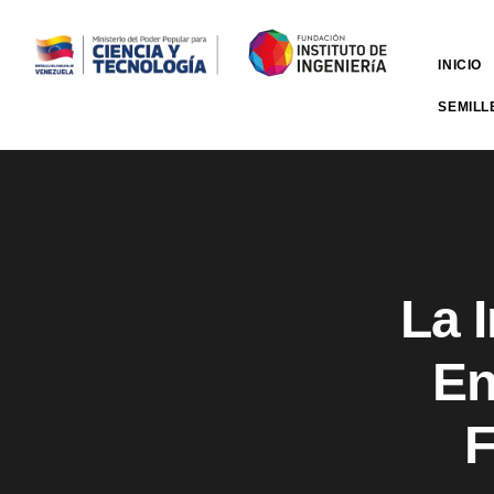
INICIO
SEMILL
La 
En
F