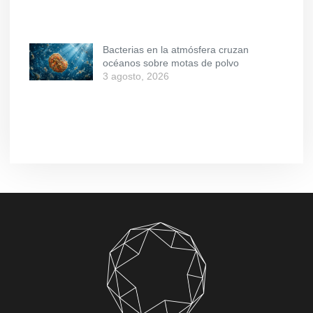
Bacterias en la atmósfera cruzan
océanos sobre motas de polvo
3 agosto, 2026