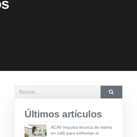
os
Últimos artículos
ACAV impulsa técnica de injerto
en café para enfrentar el