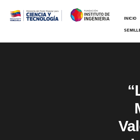
INICIO
SEMILL
“
Val