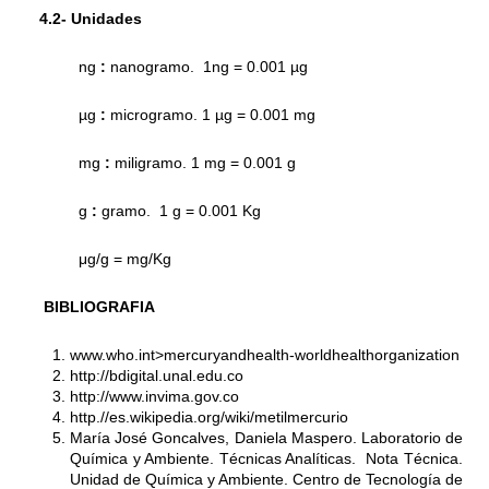
4.2- Unidades
ng
:
nanogramo. 1ng = 0.001 µg
µg
:
microgramo. 1 µg = 0.001 mg
mg
:
miligramo. 1 mg = 0.001 g
g
:
gramo. 1 g = 0.001 Kg
μg/g = mg/Kg
BIBLIOGRAFIA
www.who.int
>mercuryandhealth-worldhealthorganization
http://bdigital.unal.edu.co
http://www.invima.gov.co
http.//
es.wikipedia.org/wiki/metilmercurio
María José Goncalves, Daniela Maspero. Laboratorio de
Química y Ambiente. Técnicas Analíticas. Nota Técnica.
Unidad de Química y Ambiente. Centro de Tecnología de