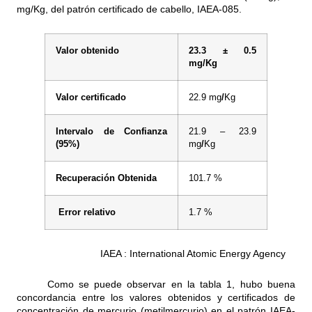
mg/Kg, del patrón
certificado de cabello, IAEA-085.
Valor obtenido
23.3
± 0.5
mg/Kg
Valor certificado
22.9 mg
/
Kg
Intervalo de Confianza
21.9 – 23.9
(95%)
mg
/
Kg
Recuperación Obtenida
101.7 %
Error relativo
1.7 %
IAEA : International Atomic Energy Agency
Como se puede observar en la tabla 1, hubo buena
concordancia entre los valores obtenidos y certificados de
concentración de mercurio (metilmercurio) en el patrón IAEA-