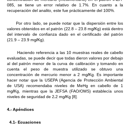
085, se tiene un error relativo de 1.7%. En cuanto a la
recuperación del analito, este fue prácticamente del 100%.
Por otro lado, se puede notar que la dispersión entre los
valores obtenidos en el patrón (22.8 – 23.8 mg
/
Kg) está dentro
del intervalo de confianza dado en el certificado del patrón
(21.9 – 23.9 mg
/
Kg).
Haciendo referencia a las 10 muestras reales de cabello
evaluadas, se puede decir que todas dieron valores por debajo
al del patrón menor de la curva de calibración y tomando en
cuenta el peso de muestra utilizado se obtuvo una
concentración de mercurio menor a 2 mg
/
Kg. Es importante
hacer notar que la USEPA (Agencia de Protección Ambiental
de USA) recomendaba niveles de MeHg en cabello de 1
mg
/
Kg, mientras que la JEFSA (FAO/OMS) establecía unos
niveles de seguridad de 2
.
2 mg
/
Kg [8].
4.- Apéndices
4.1- Ecuaciones