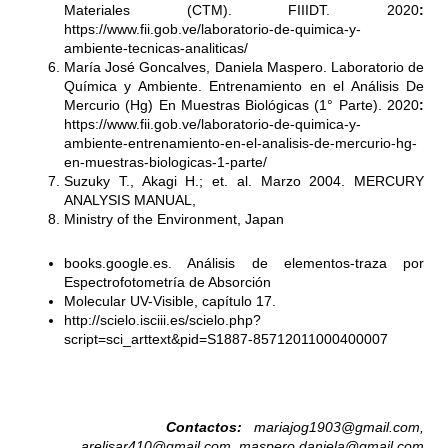
Materiales (CTM). FIIIDT. 2020
:
https://www.fii.gob.ve/laboratorio-de-quimica-y-
ambiente-tecnicas-analiticas/
María José Goncalves, Daniela Maspero. Laboratorio de
Química y Ambiente. Entrenamiento en el Análisis De
Mercurio (Hg) En Muestras Biológicas (1° Parte). 2020
:
https://www.fii.gob.ve/laboratorio-de-quimica-y-
ambiente-entrenamiento-en-el-analisis-de-mercurio-hg-
en-muestras-biologicas-1-parte/
Suzuky T., Akagi H.; et. al. Marzo 2004. MERCURY
ANALYSIS MANUAL,
Ministry of the Environment, Japan
books.google.es. Análisis de elementos-traza por
Espectrofotometría de Absorción
Molecular UV-Visible, capítulo 17.
http://scielo.isciii.es/scielo.php?
script=sci_arttext&pid=S1887-85712011000400007
Contactos:
mariajog1903@gmail.com,
arelisar410@gmail.com
,
maspero.daniela@gmail.com