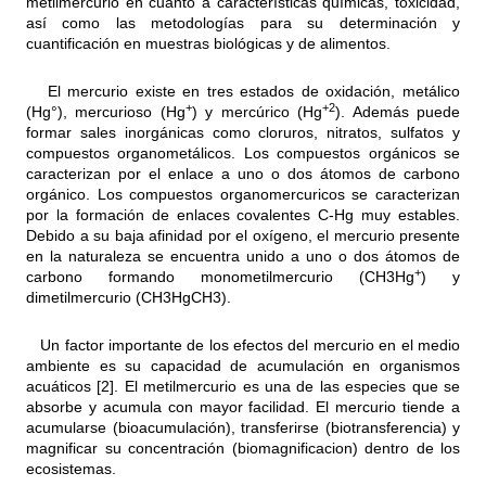
metilmercurio en cuanto a características químicas, toxicidad,
así como las metodologías para su determinación y
cuantificación en muestras biológicas y de alimentos.
El mercurio existe en tres estados de oxidación, metálico
+
+2
(Hg°), mercurioso (Hg
) y mercúrico (Hg
). Además puede
formar sales inorgánicas como cloruros, nitratos, sulfatos y
compuestos organometálicos. Los compuestos orgánicos se
caracterizan por el enlace a uno o dos átomos de carbono
orgánico. Los compuestos organomercuricos se caracterizan
por la formación de enlaces covalentes C-Hg muy estables.
Debido a su baja afinidad por el oxígeno, el mercurio presente
en la naturaleza se encuentra unido a uno o dos átomos de
+
carbono formando monometilmercurio (CH3Hg
) y
dimetilmercurio (CH3HgCH3).
Un factor importante de los efectos del mercurio en el medio
ambiente es su capacidad de acumulación en organismos
acuáticos [2]. El metilmercurio es una de las especies que se
absorbe y acumula con mayor facilidad. El mercurio tiende a
acumularse (bioacumulación), transferirse (biotransferencia) y
magnificar su concentración (biomagnificacion) dentro de los
ecosistemas.