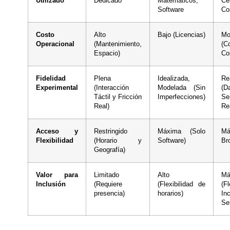
Utilizado
Dedicado
Matemáticos,
Ce
Software
Co
Costo
Alto
Bajo (Licencias)
Mo
Operacional
(Mantenimiento,
(C
Espacio)
Con
Fidelidad
Plena
Idealizada,
Re
Experimental
(Interacción
Modelada (Sin
(
Táctil y Fricción
Imperfecciones)
Se
Real)
Re
Acceso y
Restringido
Máxima (Solo
Má
Flexibilidad
(Horario y
Software)
Br
Geografía)
Valor para
Limitado
Alto
Má
Inclusión
(Requiere
(Flexibilidad de
(Fl
presencia)
horarios)
In
Se