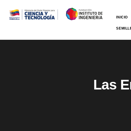
INICIO
SEMILL
Las E