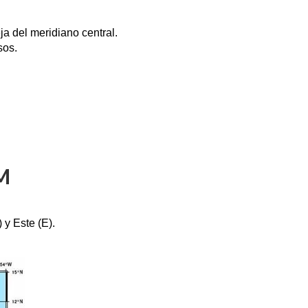
ja del meridiano central.
sos.
M
 y Este (E).