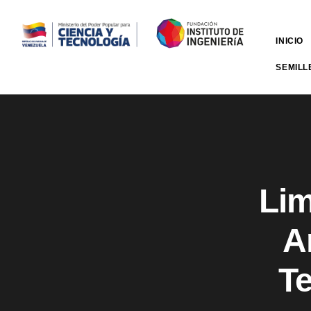
INICIO
SEMILL
Lim
A
Te