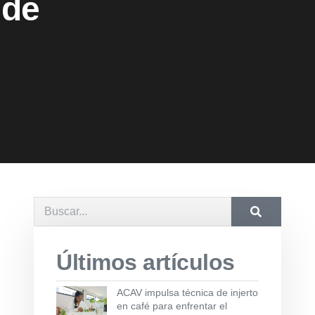
 de
Últimos artículos
ACAV impulsa técnica de injerto
en café para enfrentar el