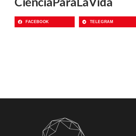
CienciaParaLaVida
FACEBOOK
TELEGRAM