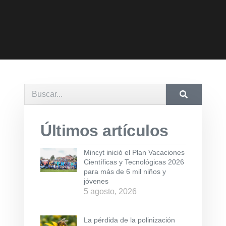
Últimos artículos
Mincyt inició el Plan Vacaciones
Científicas y Tecnológicas 2026
para más de 6 mil niños y
jóvenes
5 agosto, 2026
La pérdida de la polinización