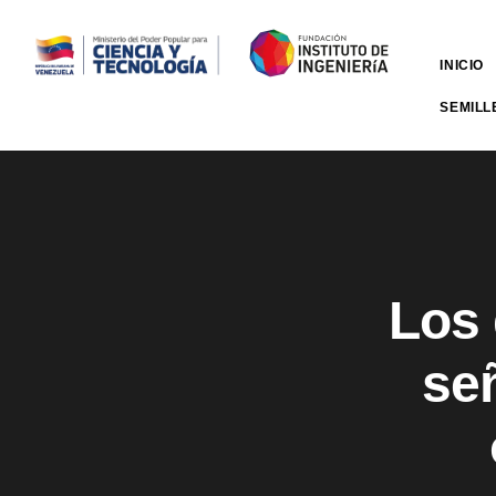
INICIO
SEMILL
Los 
señ