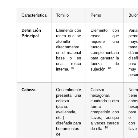
Característica
Tornillo
Perno
Buló
Definición
Elemento con
Elemento con
Vari
Principal
rosca que se
rosca que
per
atornilla
requiere una
mayo
directamente
tuerca
tam
en el material
complementaria
diáme
base o en
para generar la
dise
una rosca
fuerza de
para
18
18
interna.
sujeción.
muy
pesa
Cabeza
Generalmente
Cabeza
Norm
presenta una
hexagonal,
tie
cabeza
cuadrada u otra
cabe
(plana,
forma
hexa
avellanada,
compatible con
para 
etc.)
llaves, aunque
el a
diseñada para
a veces carece
co
16
herramientas
de ella.
llave
de