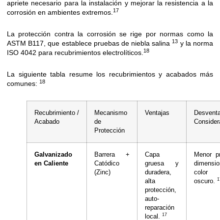
apriete necesario para la instalación y mejorar la resistencia a la
17
corrosión en ambientes extremos.
La protección contra la corrosión se rige por normas como la
13
ASTM B117, que establece pruebas de niebla salina
y la norma
18
ISO 4042 para recubrimientos electrolíticos.
La siguiente tabla resume los recubrimientos y acabados más
18
comunes:
Recubrimiento /
Mecanismo
Ventajas
Desvent
Acabado
de
Consider
Protección
Galvanizado
Barrera +
Capa
Menor pr
en Caliente
Catódico
gruesa y
dimensio
(Zinc)
duradera,
color
1
alta
oscuro.
protección,
auto-
reparación
17
local.