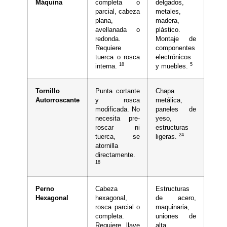
Máquina
completa o
delgados,
parcial, cabeza
metales,
plana,
madera,
avellanada o
plástico.
redonda.
Montaje de
Requiere
componentes
tuerca o rosca
electrónicos
18
5
interna.
y muebles.
Tornillo
Punta cortante
Chapa
Autorroscante
y rosca
metálica,
modificada. No
paneles de
necesita pre-
yeso,
roscar ni
estructuras
24
tuerca, se
ligeras.
atornilla
directamente.
18
Perno
Cabeza
Estructuras
Hexagonal
hexagonal,
de acero,
rosca parcial o
maquinaria,
completa.
uniones de
Requiere llave
alta