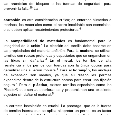
las arandelas de bloqueo o las tuercas de seguridad, para
28
prevenir la falla.
La
corrosión
es otra consideración crítica; en entornos húmedos o
marinos, los materiales como el acero inoxidable son esenciales,
4
o se deben aplicar recubrimientos protectores.
La
compatibilidad de materiales
es fundamental para la
4
integridad de la unión.
La elección del tornillo debe basarse en
las propiedades del material anfitrión. Para la
madera
, se utilizan
tornillos con roscas profundas y espaciadas que se enganchan en
4
las fibras sin dañarlas.
En el
metal
, los tornillos de alta
resistencia y los pernos con tuercas son la única opción para
4
garantizar una sujeción robusta.
Para el
hormigón
, los anclajes
de expansión son ideales, ya que su diseño les permite
expandirse dentro de la estructura porosa para crear una fijación
4
segura.
Para el
plástico
, existen tornillos especiales como los
Plastite® que son autoperforantes y proporcionan una excelente
5
sujeción sin dañar el material.
La correcta instalación es crucial. La precarga, que es la fuerza
de tensión interna que se aplica al apretar un perno, es un factor