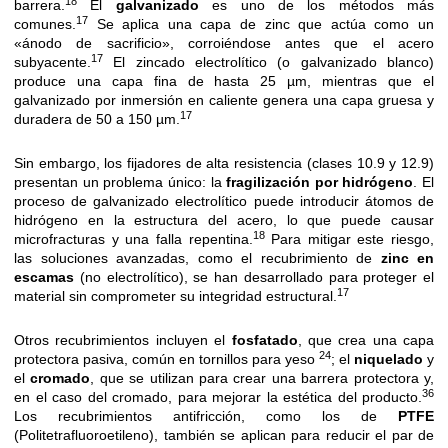
18
barrera.
El
galvanizado
es uno de los métodos más
17
comunes.
Se aplica una capa de zinc que actúa como un
«ánodo de sacrificio», corroiéndose antes que el acero
17
subyacente.
El zincado electrolítico (o galvanizado blanco)
produce una capa fina de hasta 25 µm, mientras que el
galvanizado por inmersión en caliente genera una capa gruesa y
17
duradera de 50 a 150 µm.
Sin embargo, los fijadores de alta resistencia (clases 10.9 y 12.9)
presentan un problema único: la
fragilización por hidrógeno
. El
proceso de galvanizado electrolítico puede introducir átomos de
hidrógeno en la estructura del acero, lo que puede causar
18
microfracturas y una falla repentina.
Para mitigar este riesgo,
las soluciones avanzadas, como el recubrimiento de
zinc en
escamas
(no electrolítico), se han desarrollado para proteger el
17
material sin comprometer su integridad estructural.
Otros recubrimientos incluyen el
fosfatado
, que crea una capa
24
protectora pasiva, común en tornillos para yeso
; el
niquelado
y
el
cromado
, que se utilizan para crear una barrera protectora y,
36
en el caso del cromado, para mejorar la estética del producto.
Los recubrimientos antifricción, como los de
PTFE
(Politetrafluoroetileno), también se aplican para reducir el par de