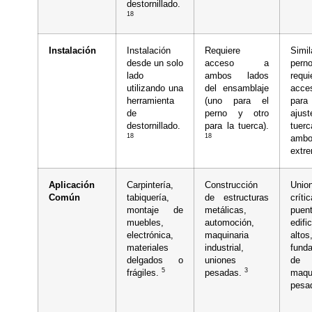
destornillado.
18
Instalación
Instalación
Requiere
Simi
desde un solo
acceso a
perno
lado
ambos lados
requi
utilizando una
del ensamblaje
acce
herramienta
(uno para el
pa
de
perno y otro
aju
destornillado.
para la tuerca).
tuer
18
18
amb
extr
Aplicación
Carpintería,
Construcción
Unio
Común
tabiquería,
de estructuras
crít
montaje de
metálicas,
puen
muebles,
automoción,
edifi
electrónica,
maquinaria
altos
materiales
industrial,
fund
delgados o
uniones
de
5
3
frágiles.
pesadas.
maqu
pesa