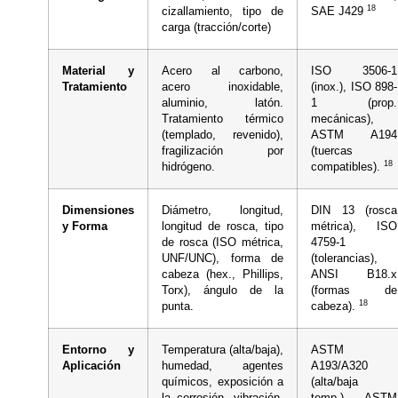
18
cizallamiento, tipo de
SAE J429
carga (tracción/corte)
Material y
Acero al carbono,
ISO 3506-1
Tratamiento
acero inoxidable,
(inox.), ISO 898-
aluminio, latón.
1 (prop.
Tratamiento térmico
mecánicas),
(templado, revenido),
ASTM A194
fragilización por
(tuercas
18
hidrógeno.
compatibles).
Dimensiones
Diámetro, longitud,
DIN 13 (rosca
y Forma
longitud de rosca, tipo
métrica), ISO
de rosca (ISO métrica,
4759-1
UNF/UNC), forma de
(tolerancias),
cabeza (hex., Phillips,
ANSI B18.x
Torx), ángulo de la
(formas de
18
punta.
cabeza).
Entorno y
Temperatura (alta/baja),
ASTM
Aplicación
humedad, agentes
A193/A320
químicos, exposición a
(alta/baja
la corrosión, vibración,
temp.), ASTM