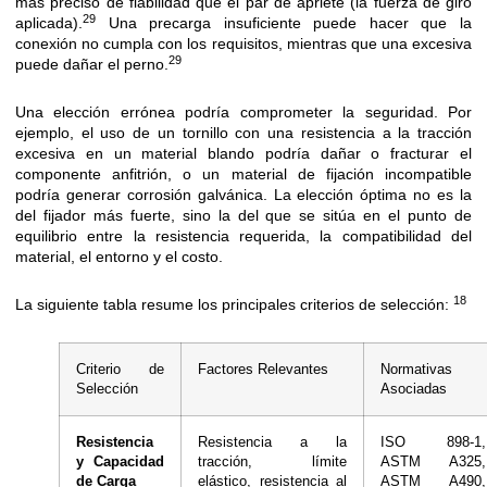
más preciso de fiabilidad que el par de apriete (la fuerza de giro
29
aplicada).
Una precarga insuficiente puede hacer que la
conexión no cumpla con los requisitos, mientras que una excesiva
29
puede dañar el perno.
Una elección errónea podría comprometer la seguridad. Por
ejemplo, el uso de un tornillo con una resistencia a la tracción
excesiva en un material blando podría dañar o fracturar el
componente anfitrión, o un material de fijación incompatible
podría generar corrosión galvánica. La elección óptima no es la
del fijador más fuerte, sino la del que se sitúa en el punto de
equilibrio entre la resistencia requerida, la compatibilidad del
material, el entorno y el costo.
18
La siguiente tabla resume los principales criterios de selección:
Criterio de
Factores Relevantes
Normativas
Selección
Asociadas
Resistencia
Resistencia a la
ISO 898-1,
y Capacidad
tracción, límite
ASTM A325,
de Carga
elástico, resistencia al
ASTM A490,