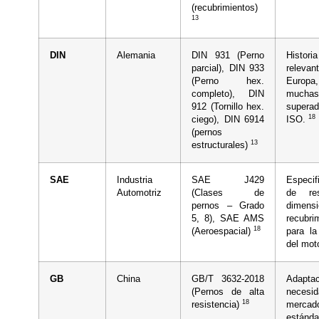
(recubrimientos)
13
DIN
Alemania
DIN 931 (Perno
Histor
parcial), DIN 933
relev
(Perno hex.
Europa
completo), DIN
muchas
912 (Tornillo hex.
supera
18
ciego), DIN 6914
ISO.
(pernos
13
estructurales)
SAE
Industria
SAE J429
Especif
Automotriz
(Clases de
de res
pernos – Grado
dimens
5, 8), SAE AMS
recubri
18
(Aeroespacial)
para la
del mot
GB
China
GB/T 3632-2018
Adaptac
(Pernos de alta
necesi
18
resistencia)
merc
estánd