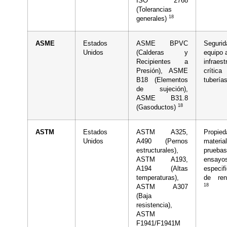
ISO 2768
(Tolerancias
18
generales)
ASME
Estados
ASME BPVC
Segur
Unidos
(Calderas y
equipo 
Recipientes a
infraest
Presión), ASME
crít
B18 (Elementos
tubería
de sujeción),
ASME B31.8
18
(Gasoductos)
ASTM
Estados
ASTM A325,
Propie
Unidos
A490 (Pernos
materia
estructurales),
prue
ASTM A193,
ensa
A194 (Altas
especif
temperaturas),
de ren
18
ASTM A307
(Baja
resistencia),
ASTM
F1941/F1941M