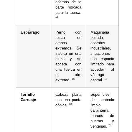
además de la
parte roscada
para la tuerca.
18
Espárrago
Perno con
Maquinaria
rosca en
pesada,
ambos
aparatos
extremos. Se
industriales,
inserta en una
situaciones
pieza y se
con espacio
aprieta con
limitado para
una tuerca en
acceder al
el otro
vástago
18
18
extremo.
central.
Tornillo
Cabeza plana
Superficies
Carruaje
con una punta
de acabado
18
cónica.
limpio,
carpintería,
marcos de
puertas y
20
ventanas.