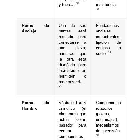
18
y tuerca.
resistencia.
18
Perno de
Una de sus
Fundaciones,
Anclaje
puntas está
anclajes
roscada para
estructurales,
conectarse a
fijación de
una pieza,
equipos a
18
mientras que
suelo.
la otra está
diseñada para
incrustarse en
hormigón o
mampostería.
25
Perno de
Vástago liso y
Componentes
Hombro
cilíndrico (el
rotatorios
«hombro») que
(poleas,
actúa como
engranajes),
pasador para
mecanismos
centrar
de precisión.
18
componentes,