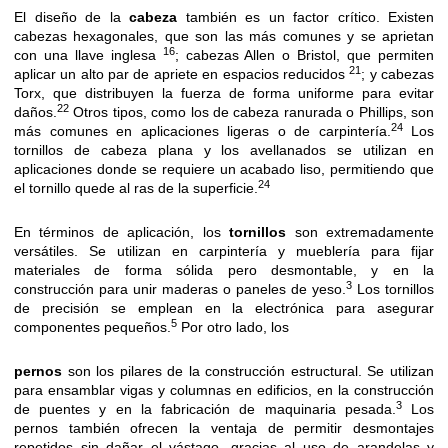
El diseño de la
cabeza
también es un factor crítico. Existen
cabezas hexagonales, que son las más comunes y se aprietan
16
con una llave inglesa
; cabezas Allen o Bristol, que permiten
21
aplicar un alto par de apriete en espacios reducidos
; y cabezas
Torx, que distribuyen la fuerza de forma uniforme para evitar
22
daños.
Otros tipos, como los de cabeza ranurada o Phillips, son
24
más comunes en aplicaciones ligeras o de carpintería.
Los
tornillos de cabeza plana y los avellanados se utilizan en
aplicaciones donde se requiere un acabado liso, permitiendo que
24
el tornillo quede al ras de la superficie.
En términos de aplicación, los
tornillos
son extremadamente
versátiles. Se utilizan en carpintería y mueblería para fijar
materiales de forma sólida pero desmontable, y en la
3
construcción para unir maderas o paneles de yeso.
Los tornillos
de precisión se emplean en la electrónica para asegurar
5
componentes pequeños.
Por otro lado, los
pernos
son los pilares de la construcción estructural. Se utilizan
para ensamblar vigas y columnas en edificios, en la construcción
3
de puentes y en la fabricación de maquinaria pesada.
Los
pernos también ofrecen la ventaja de permitir desmontajes
repetidos sin dañar el vástago, gracias al uso de arandelas y