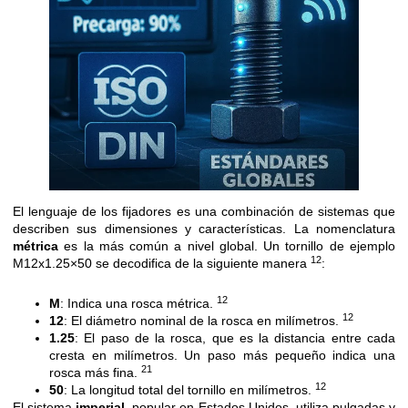
El lenguaje de los fijadores es una combinación de sistemas que
describen sus dimensiones y características. La nomenclatura
métrica
es la más común a nivel global. Un tornillo de ejemplo
12
M12x1.25×50 se decodifica de la siguiente manera
:
12
M
: Indica una rosca métrica.
12
12
: El diámetro nominal de la rosca en milímetros.
1.25
: El paso de la rosca, que es la distancia entre cada
cresta en milímetros. Un paso más pequeño indica una
21
rosca más fina.
12
50
: La longitud total del tornillo en milímetros.
El sistema
imperial
, popular en Estados Unidos, utiliza pulgadas y