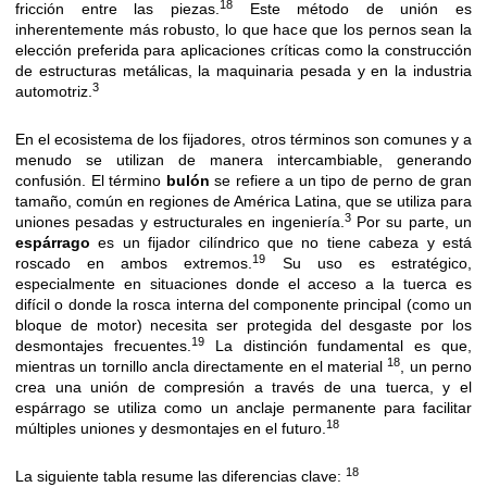
18
fricción entre las piezas.
Este método de unión es
inherentemente más robusto, lo que hace que los pernos sean la
elección preferida para aplicaciones críticas como la construcción
de estructuras metálicas, la maquinaria pesada y en la industria
3
automotriz.
En el ecosistema de los fijadores, otros términos son comunes y a
menudo se utilizan de manera intercambiable, generando
confusión. El término
bulón
se refiere a un tipo de perno de gran
tamaño, común en regiones de América Latina, que se utiliza para
3
uniones pesadas y estructurales en ingeniería.
Por su parte, un
espárrago
es un fijador cilíndrico que no tiene cabeza y está
19
roscado en ambos extremos.
Su uso es estratégico,
especialmente en situaciones donde el acceso a la tuerca es
difícil o donde la rosca interna del componente principal (como un
bloque de motor) necesita ser protegida del desgaste por los
19
desmontajes frecuentes.
La distinción fundamental es que,
18
mientras un tornillo ancla directamente en el material
, un perno
crea una unión de compresión a través de una tuerca, y el
espárrago se utiliza como un anclaje permanente para facilitar
18
múltiples uniones y desmontajes en el futuro.
18
La siguiente tabla resume las diferencias clave: