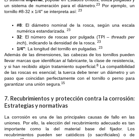
23
un sistema de numeración para el diámetro.
Por ejemplo, un
23
tornillo #8-32 x 1/4″ se interpreta así:
#8
: El diámetro nominal de la rosca, según una escala
23
numérica estandarizada.
32
: El número de roscas por pulgada (TPI –
threads per
23
inch
), indicando la densidad de la rosca.
23
1/4″
: La longitud del tornillo en pulgadas.
Además de las dimensiones, las cabezas de los tornillos pueden
llevar marcas que identifican al fabricante, la clase de resistencia,
8
y si han recibido algún tratamiento superficial.
La compatibilidad
de las roscas es esencial; la tuerca debe tener un diámetro y un
paso que coincidan perfectamente con el tornillo o perno para
15
garantizar una unión segura.
7. Recubrimientos y protección contra la corrosión:
Estrategias y normativas
La corrosión es una de las principales causas de fallo en las
uniones. Por ello, la elección del recubrimiento adecuado es tan
importante como la del material base del fijador. Los
recubrimientos pueden ser catódicos (o sacrificiales) o de