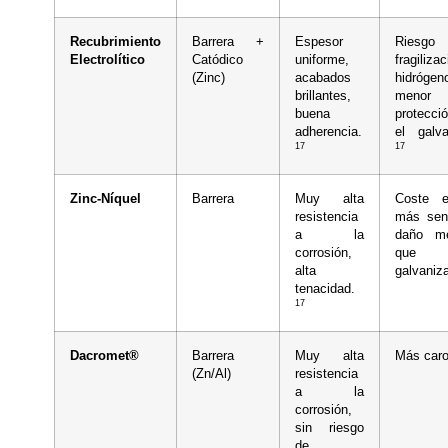
Recubrimiento
Barrera +
Espesor
Ries
Electrolítico
Catódico
uniforme,
fragiliza
(Zinc)
acabados
hidrógen
brillantes,
menor
buena
protecc
adherencia.
el galva
17
17
Zinc-Níquel
Barrera
Muy alta
Coste e
resistencia
más sens
a la
daño me
corrosión,
que
alta
galvaniz
tenacidad.
17
Dacromet®
Barrera
Muy alta
Más car
(Zn/Al)
resistencia
a la
corrosión,
sin riesgo
de