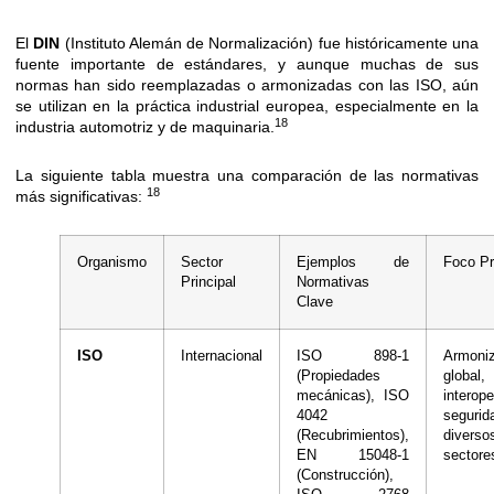
El
DIN
(Instituto Alemán de Normalización) fue históricamente una
fuente importante de estándares, y aunque muchas de sus
normas han sido reemplazadas o armonizadas con las ISO, aún
se utilizan en la práctica industrial europea, especialmente en la
18
industria automotriz y de maquinaria.
La siguiente tabla muestra una comparación de las normativas
18
más significativas:
Organismo
Sector
Ejemplos de
Foco Pr
Principal
Normativas
Clave
ISO
Internacional
ISO 898-1
Armoni
(Propiedades
global,
mecánicas), ISO
interope
4042
segur
(Recubrimientos),
diverso
EN 15048-1
sectore
(Construcción),