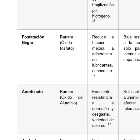
fragilización
por
hidrógeno.
17
Fosfatación
Barrera
Reduce la
Baja res
Negra
(Óxido
fricción,
a la cor
fosfato)
mejora la
solo pa
adherencia
interior
de
capa ba
lubricantes,
económico.
17
Anodizado
Barrera
Excelente
Solo apl
(Óxido de
resistencia
aluminio
Aluminio)
a la
afecta
corrosión y
toleranc
desgaste,
variedad de
17
colores.