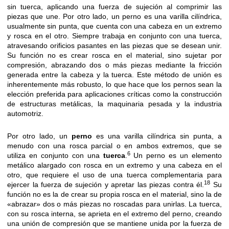
sin tuerca, aplicando una fuerza de sujeción al comprimir las
piezas que une. Por otro lado, un perno es una varilla cilíndrica,
usualmente sin punta, que cuenta con una cabeza en un extremo
y rosca en el otro. Siempre trabaja en conjunto con una tuerca,
atravesando orificios pasantes en las piezas que se desean unir.
Su función no es crear rosca en el material, sino sujetar por
compresión, abrazando dos o más piezas mediante la fricción
generada entre la cabeza y la tuerca. Este método de unión es
inherentemente más robusto, lo que hace que los pernos sean la
elección preferida para aplicaciones críticas como la construcción
de estructuras metálicas, la maquinaria pesada y la industria
automotriz.
Por otro lado, un
perno
es una varilla cilíndrica sin punta, a
menudo con una rosca parcial o en ambos extremos, que se
6
utiliza en conjunto con una
tuerca
.
Un perno es un elemento
metálico alargado con rosca en un extremo y una cabeza en el
otro, que requiere el uso de una tuerca complementaria para
18
ejercer la fuerza de sujeción y apretar las piezas contra él.
Su
función no es la de crear su propia rosca en el material, sino la de
«abrazar» dos o más piezas no roscadas para unirlas. La tuerca,
con su rosca interna, se aprieta en el extremo del perno, creando
una unión de compresión que se mantiene unida por la fuerza de