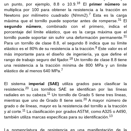
18
un punto, por ejemplo, 8.8 o 10.9.
El
primer número
se
multiplica por 100 para obtener la resistencia a la tracción en
7
Newtons por milímetro cuadrado (N/mm2).
Esta es la carga
31
máxima que el tornillo puede soportar antes de romperse.
El
segundo número
, combinado con el primero, indica el
porcentaje del límite elástico, que es la carga máxima que el
31
tornillo puede soportar sin sufrir una deformación permanente.
Para un tornillo de clase 8.8, el segundo 8 indica que su límite
8
elástico es el 80% de su resistencia a la tracción.
Este valor es el
más importante para el diseño de ingeniería, ya que define el
18
rango de trabajo seguro del fijador.
Un tornillo de clase 8.8 tiene
una resistencia a la tracción mínima de 800 MPa y un límite
7
elástico de al menos 640 MPa.
El sistema
imperial (SAE)
utiliza grados para clasificar la
20
resistencia.
Los tornillos SAE se identifican por las líneas
11
radiales en su cabeza.
Un tornillo de Grado 5 tiene tres líneas,
20
mientras que uno de Grado 8 tiene seis.
A mayor número de
grado o de líneas, mayor es la resistencia del tornillo a la tracción
11
y al corte.
La clasificación por grados ASTM, como A325 o A490,
13
también utiliza marcas específicas para su identificación.
La nomenclatura de resistencia es una manifestación de la