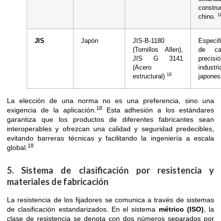
constru
1
chino.
JIS
Japón
JIS-B-1180
Especif
(Tornillos Allen),
de ca
JIS G 3141
precisi
(Acero
industri
18
estructural)
japone
La elección de una norma no es una preferencia, sino una
18
exigencia de la aplicación.
Esta adhesión a los estándares
garantiza que los productos de diferentes fabricantes sean
interoperables y ofrezcan una calidad y seguridad predecibles,
evitando barreras técnicas y facilitando la ingeniería a escala
18
global.
5. Sistema de clasificación por resistencia y
materiales de fabricación
La resistencia de los fijadores se comunica a través de sistemas
de clasificación estandarizados. En el sistema
métrico (ISO)
, la
clase de resistencia se denota con dos números separados por