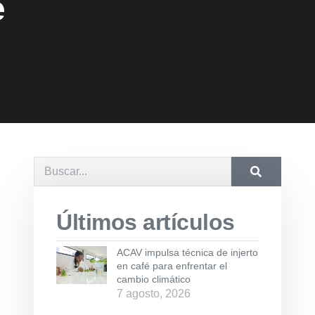
e
Últimos artículos
ACAV impulsa técnica de injerto
en café para enfrentar el
cambio climático
7 agosto, 2026