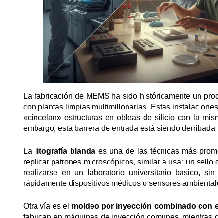
La fabricación de MEMS ha sido históricamente un pro
con plantas limpias multimillonarias. Estas instalacion
«cincelan» estructuras en obleas de silicio con la mi
embargo, esta barrera de entrada está siendo derribada
La
litografía blanda
es una de las técnicas más promet
replicar patrones microscópicos, similar a usar un sel
realizarse en un laboratorio universitario básico, si
rápidamente dispositivos médicos o sensores ambiental
Otra vía es el
moldeo por inyección combinado con 
fabrican en máquinas de inyección comunes, mientras qu