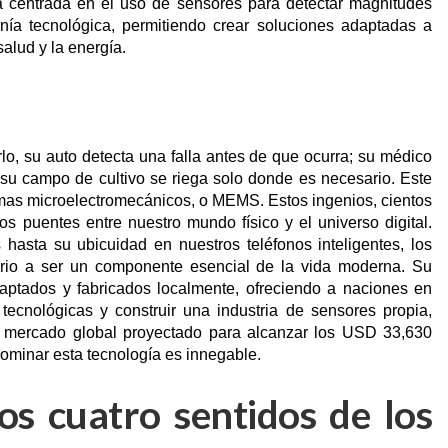
ca centrada en el uso de sensores para detectar magnitudes
ranía tecnológica, permitiendo crear soluciones adaptadas a
alud y la energía.
o, su auto detecta una falla antes de que ocurra; su médico
su campo de cultivo se riega solo donde es necesario. Este
emas microelectromecánicos, o MEMS. Estos ingenios, cientos
 puentes entre nuestro mundo físico y el universo digital.
hasta su ubicuidad en nuestros teléfonos inteligentes, los
io a ser un componente esencial de la vida moderna. Su
aptados y fabricados localmente, ofreciendo a naciones en
 tecnológicas y construir una industria de sensores propia,
n mercado global proyectado para alcanzar los USD 33,630
dominar esta tecnología es innegable.
os cuatro sentidos de los