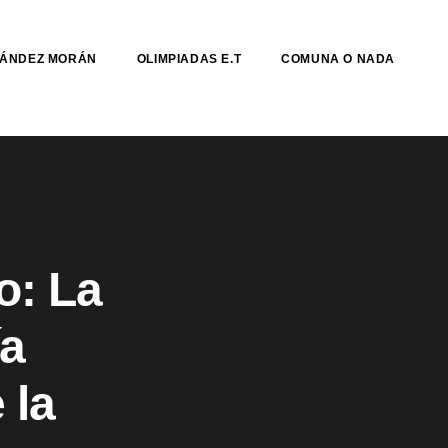
NÁNDEZ MORÁN
OLIMPIADAS E.T
COMUNA O NADA
o: La
ía
 la