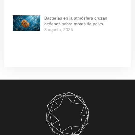
Bacterias en la atmósfera cruzan
océanos sobre motas de polvo
3 agosto, 2026