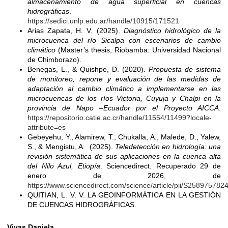
almacenamiento de agua superficial en cuencas
hidrográficas
.
https://sedici.unlp.edu.ar/handle/10915/171521
Arias Zapata, H. V. (2025).
Diagnóstico hidrológico de la
microcuenca del río Sicalpa con escenarios de cambio
climático
(Master’s thesis, Riobamba: Universidad Nacional
de Chimborazo).
Benegas, L., & Quishpe, D. (2020).
Propuesta de sistema
de monitoreo, reporte y evaluación de las medidas de
adaptación al cambio climático a implementarse en las
microcuencas de los ríos Victoria, Cuyuja y Chalpi en la
provincia de Napo –Ecuador por el Proyecto AICCA
.
https://repositorio.catie.ac.cr/handle/11554/11499?locale-
attribute=es
Gebeyehu, Y., Alamirew, T., Chukalla, A., Malede, D., Yalew,
S., & Mengistu, A. (2025).
Teledetección en hidrología: una
revisión sistemática de sus aplicaciones en la cuenca alta
del Nilo Azul, Etiopía
. Sciencedirect. Recuperado 29 de
enero de 2026, de
https://www.sciencedirect.com/science/article/pii/S25897578
QUITIAN, L. V. V. LA GEOINFORMÁTICA EN LA GESTIÓN
DE CUENCAS HIDROGRÁFICAS.
Vivas Daniela