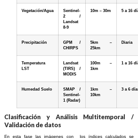
Vegetación/Agua
Sentinel-
10m – 30m
5 a 16 dí
2 /
Landsat
8-9
Precipitación
GPM /
5km –
Diaria
CHIRPS
25km
Temperatura
Landsat
100m –
1 a 16 dí
LST
(TIRS) /
1km
MODIS
Humedad Suelo
SMAP /
1km –
3 a 6 día
Sentinel-
10km
1 (Radar)
Clasificación y Análisis Multitemporal /
Validación de datos
En esta fase las imágenes con los índices calculados se